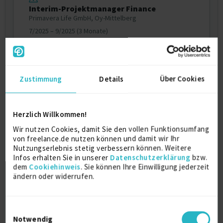
Interim-Projektmanager Finance
Primavera Life GmbH, Oy-Mittelberg
7/2025 – 9/2025 (3 Monate)
Life Sciences
Details anzeigen
Zustimmung
Details
Über Cookies
Interim-Projektmanager Finance
Kellogg Germany GmbH, Hamburg
Herzlich Willkommen!
4/2025 – 6/2025 (3 Monate)
Wir nutzen Cookies, damit Sie den vollen Funktionsumfang
Konsumgüterindustrie
von freelance.de nutzen können und damit wir Ihr
Nutzungserlebnis stetig verbessern können. Weitere
Details anzeigen
Infos erhalten Sie in unserer
Datenschutzerklärung
bzw.
dem
Cookiehinweis
. Sie können Ihre Einwilligung jederzeit
ändern oder widerrufen.
Weitere Projekt‐ & Berufserfahrung anzeigen
Einwilligungsauswahl
Über mich
Notwendig