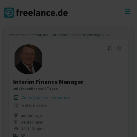
Toggl
menu
freelancer
»
Informations- und Kommunikationstechnologie
»
SAP
Interim Finance Manager
zuletzt online vor 2 Tagen
Verfügbarkeit einsehen
Referenzen
0
auf Anfrage
Deutschland
DACH-Region
DE