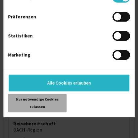
Mit umfangreicher Erfahrung in der Finanz- und
Controlling-Branche habe ich als Interim-
Präferenzen
Projektmanager in verschiedenen Unternehmen.
Buchhaltungsprozesse optimiert, externe
Dienstleister gesteuert und Jahresabschlüsse
Statistiken
durchgeführt. Mein Schwerpunkt liegt auf der
Verbesserung von Finanzprozessen. Ich bringe
Expertise in der Prozessoptimierung und fundierte
Marketing
Kenntnisse in Tools wie Sage 100 mit. Mein Ziel ist
es, Teams und Organisationen durch effiziente
Lösungen und klare Strukturen zu unterstützen.
Alle Cookies erlauben
Persönliche Daten
Nur notwendige Cookies
zulassen
Sprache
Deutsch (Muttersprache)
Reisebereitschaft
DACH-Region