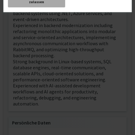
Senior Software Engineer and Contractor with
zulassen
experience building and modernizing distributed
backend systems using .NET, Azure services, and
event-driven architectures.
Experienced in backend modernization including
refactoring monolithic applications into modular
and service-oriented architectures, implementing
asynchronous communication workflows with
RabbitMQ, and optimizing high-throughput
backend processing.
Strong background in Linux-based systems, SQL
database engines, real-time communication,
scalable APIs, cloud-oriented solutions, and
performance-oriented software engineering.
Experienced with AI-assisted development
workflows and AI agents for productivity,
refactoring, debugging, and engineering
automation.
Persönliche Daten