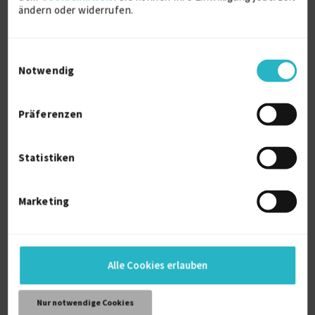
ändern oder widerrufen.
Ausbildung
Einwilligungsauswahl
Notwendig
Technical University of Varna
Master’s Degree — Computer Software
Engineering
Präferenzen
Varna
Statistiken
Technical University of Varna
Bachelor’s Degree — Information Technology
Marketing
Varna
Alle Cookies erlauben
Über mich
Nur notwendige Cookies