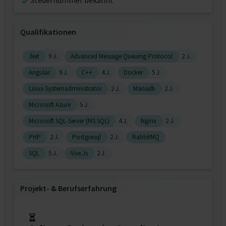
Steuernummer bekannt
Qualifikationen
.Net
9 J.
Advanced Message Queuing Protocol
2 J.
Angular
9 J.
C++
4 J.
Docker
5 J.
Linux-Systemadministrator
2 J.
Mariadb
2 J.
Microsoft Azure
5 J.
Microsoft SQL-Server (MS SQL)
4 J.
Nginx
2 J.
PHP
2 J.
Postgresql
2 J.
RabbitMQ
SQL
5 J.
Vue.Js
2 J.
Projekt‐ & Berufserfahrung