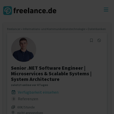
Toggl
menu
freelancer
»
Informations- und Kommunikationstechnologie
»
Datenbanken
Senior .NET Software Engineer |
Microservices & Scalable Systems |
System Architecture
zuletzt online vor 4 Tagen
Verfügbarkeit einsehen
Referenzen
0
60€/Stunde
nicht angegeben