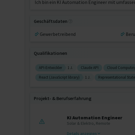
Ich bin ein KI Automation Engineer mit umfasse
Geschäftsdaten
Gewerbetreibend
Beru
Qualifikationen
API-Entwickler
1 J.
Claude API
Cloud Computin
React (JavaScript library)
1 J.
Representational State
Projekt‐ & Berufserfahrung
KI Automation Engineer
Solar & Elektro, Remote
Details anzeigen