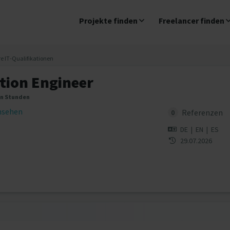
Projekte finden
Freelancer finden
re IT-Qualifikationen
tion Engineer
en Stunden
insehen
Referenzen
0
DE
|
EN
|
ES
29.07.2026