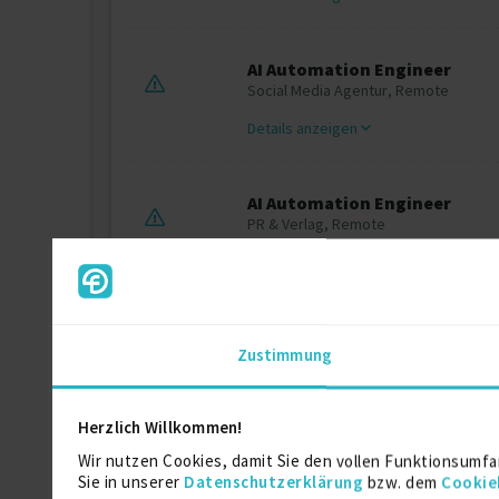
AI Automation Engineer
Social Media Agentur, Remote
Details anzeigen
AI Automation Engineer
PR & Verlag, Remote
Details anzeigen
Zustimmung
Ausbildung
Herzlich Willkommen!
Wir nutzen Cookies, damit Sie den vollen Funktionsumfa
Technische Universität Braunschweig
Sie in unserer
Datenschutzerklärung
bzw. dem
Cookie
Master of Science (M.Sc.) Wirtschaftsingenie