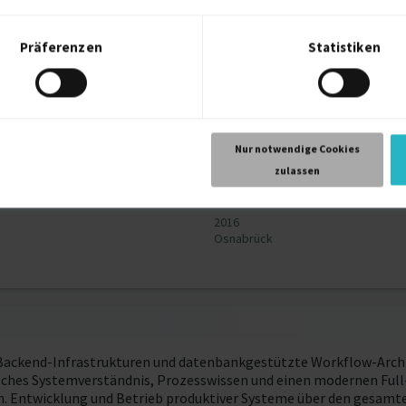
Präferenzen
Statistiken
2018
g
Valencia
2016
Nur notwendige Cookies
ngenieurwesen (dual)
Osnabrück
zulassen
2016
Osnabrück
ackend-Infrastrukturen und datenbankgestützte Workflow-Archite
sches Systemverständnis, Prozesswissen und einen modernen Full-
. Entwicklung und Betrieb produktiver Systeme über den gesamte