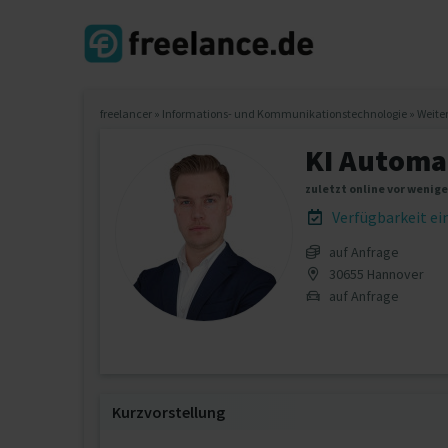
freelancer
»
Informations- und Kommunikationstechnologie
»
Weite
KI Automa
zuletzt online vor wenig
Verfügbarkeit e
auf Anfrage
30655 Hannover
auf Anfrage
Kurzvorstellung