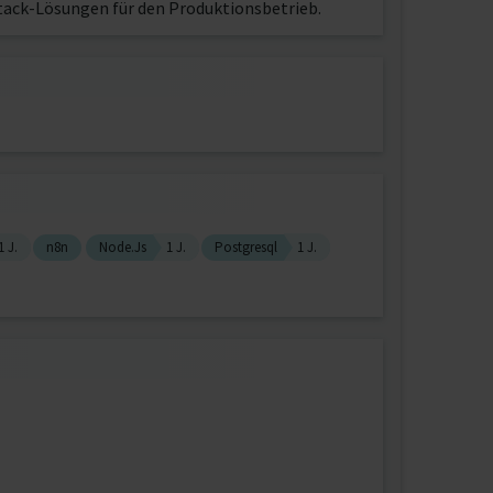
tack-Lösungen für den Produktionsbetrieb.
1 J.
n8n
Node.Js
1 J.
Postgresql
1 J.