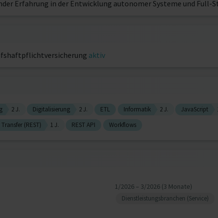
nder Erfahrung in der Entwicklung autonomer Systeme und Full-S
fshaftpflichtversicherung
aktiv
g
2 J.
Digitalisierung
2 J.
ETL
Informatik
2 J.
JavaScript
 Transfer (REST)
1 J.
REST API
Workflows
1/2026 – 3/2026 (3 Monate)
Dienstleistungsbranchen (Service)