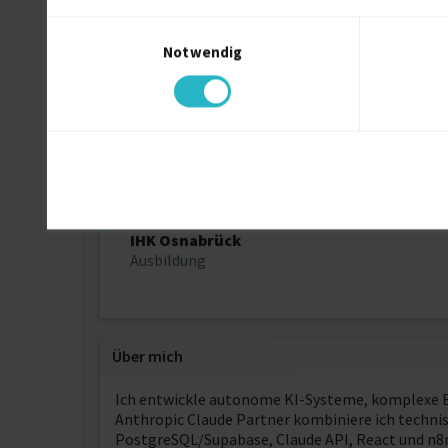
Einwilligungsauswahl
Notwendig
Universität Politécnica de València
Auslandssemester M.Sc. Industrial Engineerin
Hochschule Osnabrück
Bachelor of Engineering (B.Eng.) Wirtschaftsi
IHK Osnabrück
Ausbildung
Über mich
Ich entwickle autonome KI-Systeme, komplexe B
Anthropic Claude Partner kombiniere ich techni
PostgreSQL/Supabase, Claude API, React und n8n