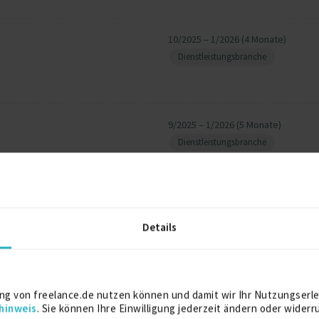
10/2025 – 1/2026 (4 Monate)
Dienstleistungsbranche
9/2025 – 1/2026 (5 Monate)
Dienstleistungsbranche
Weitere Projekt‐ & Berufserfahrung anzeigen
Details
ng von freelance.de nutzen können und damit wir Ihr Nutzungserle
2019
hinweis
. Sie können Ihre Einwilligung jederzeit ändern oder widerr
urwesen Maschinenbau
Braunschweig