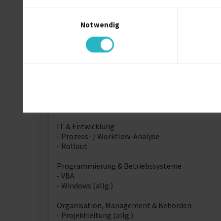
und möge sehr gern Statistik und Analysen. Ich 
Einwilligungsauswahl
Notwendig
Weitere Kenntnisse
SAP
- SAP-Beratung
- MM
- PP
- SCM
- SD
IT & Entwicklung
- Prozess- / Workflow-Analyse
- Rollout
Programmierung & Betriebssysteme
- VBA
- Windows (allg.)
Organisation, Management & Behörden
- Projektleitung (allg.)