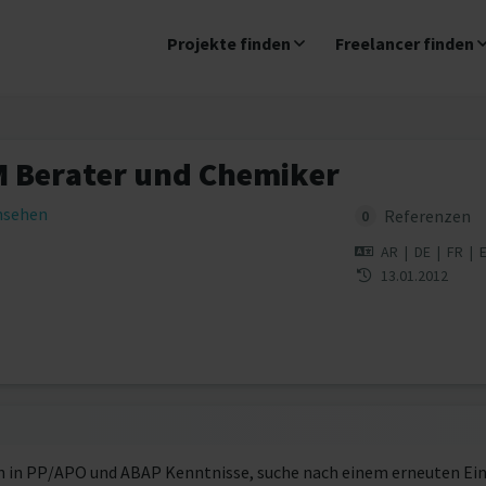
Projekte finden
Freelancer finden
 Berater und Chemiker
insehen
Referenzen
0
AR
|
DE
|
FR
|
13.01.2012
en in PP/APO und ABAP Kenntnisse, suche nach einem erneuten Ein