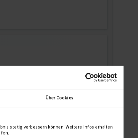
Über Cookies
bnis stetig verbessern können. Weitere Infos erhalten
ufen.
Projekterfarungen basiert auf Six Sigma Methode