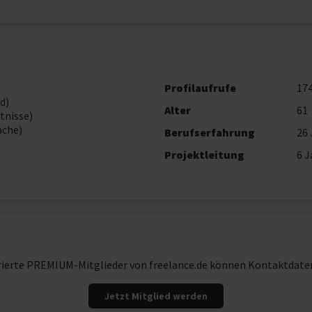
Profilaufrufe
17
d)
Alter
61
tnisse)
ache)
Berufserfahrung
26 
Projektleitung
6 J
rierte PREMIUM-Mitglieder von freelance.de können Kontaktdate
Jetzt Mitglied werden