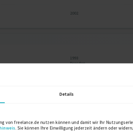
2002
1993
Dresden
1988
Dresden
Details
ng von freelance.de nutzen können und damit wir Ihr Nutzungserle
hinweis
. Sie können Ihre Einwilligung jederzeit ändern oder widerr
W/SD und bin als SAP SD/SD Berater zertifiziert. Ich habe viel 