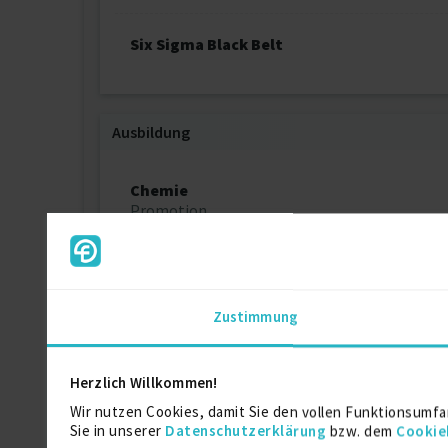
Six Sigma Black Belt
Ausbildung
Chemie
Promotion
Chemie
Diplom Chemiker
Zustimmung
Herzlich Willkommen!
Über mich
Wir nutzen Cookies, damit Sie den vollen Funktionsumfa
Sie in unserer
Datenschutzerklärung
bzw. dem
Cookie
Ich habe 6 Jahre Erfahrungen in SAP PP/MM/APO/B