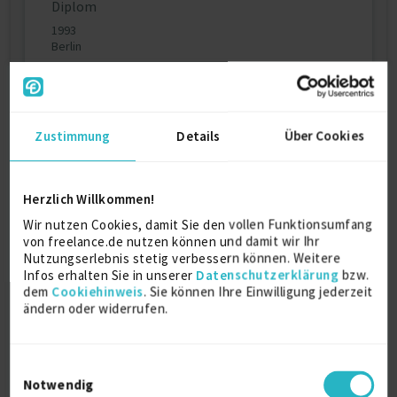
Diplom
1993
Berlin
Persönliche Daten
Zustimmung
Details
Über Cookies
Sprache
Deutsch (Gut)
Herzlich Willkommen!
Englisch (Gut)
Wir nutzen Cookies, damit Sie den vollen Funktionsumfang
Reisebereitschaft
von freelance.de nutzen können und damit wir Ihr
Weltweit
Nutzungserlebnis stetig verbessern können. Weitere
Infos erhalten Sie in unserer
Datenschutzerklärung
bzw.
Arbeitserlaubnis
dem
Cookiehinweis
. Sie können Ihre Einwilligung jederzeit
Europäische Union
ändern oder widerrufen.
Schweiz
Profilaufrufe
1094
Einwilligungsauswahl
Notwendig
Alter