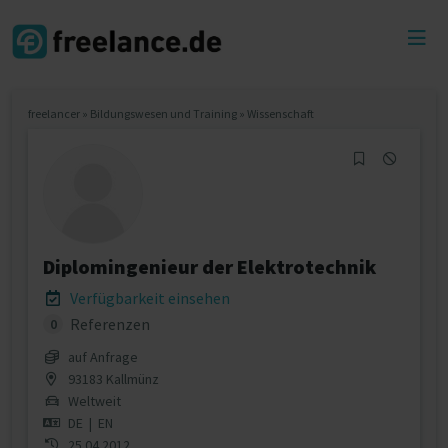
Toggl
menu
freelancer
»
Bildungswesen und Training
»
Wissenschaft
Diplomingenieur der Elektrotechnik
Verfügbarkeit einsehen
Referenzen
0
auf Anfrage
93183 Kallmünz
Weltweit
DE
|
EN
25.04.2012