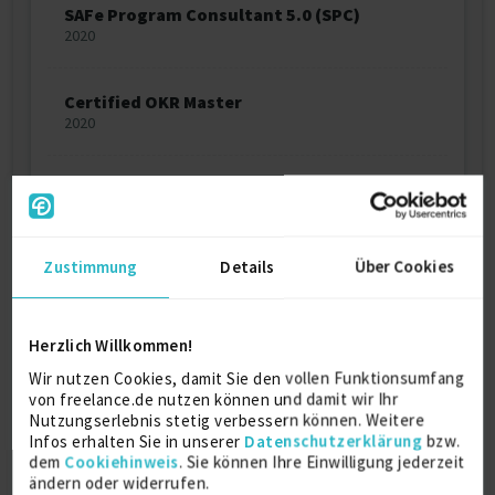
SAFe Program Consultant 5.0 (SPC)
2020
Certified OKR Master
2020
Professional Scrum Product Owner
2018
Zustimmung
Details
Über Cookies
Professional Scrum Master
2018
Herzlich Willkommen!
SAFe Program Consultant 4.5 (SPC)
Wir nutzen Cookies, damit Sie den vollen Funktionsumfang
2018
von freelance.de nutzen können und damit wir Ihr
Nutzungserlebnis stetig verbessern können. Weitere
Infos erhalten Sie in unserer
Datenschutzerklärung
bzw.
Six Sigma Yellow Belt
dem
Cookiehinweis
. Sie können Ihre Einwilligung jederzeit
2017
ändern oder widerrufen.