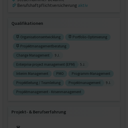
Berufshaftpflichtversicherung
aktiv
Qualifikationen
Organisationsentwicklung
Portfolio-Optimierung
Projektmanagementberatung
Change Management
9 J.
Enterprise project management (EPM)
5 J.
Interim Management
PMO
Programm-Management
Projektleitung / Teamleitung
Projektmanagement
9 J.
Projektmanagement - Krisenmanagement
Projekt‐ & Berufserfahrung