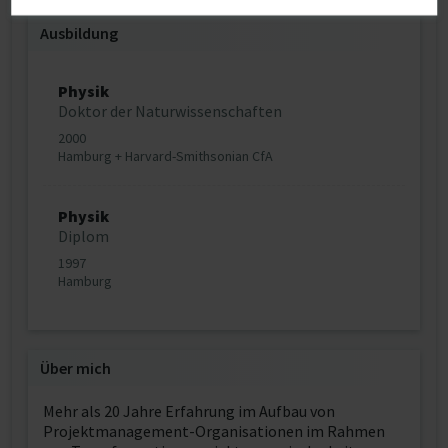
Ausbildung
Physik
Doktor der Naturwissenschaften
2000
Hamburg + Harvard-Smithsonian CfA
Physik
Diplom
1997
Hamburg
Über mich
Mehr als 20 Jahre Erfahrung im Aufbau von
Projektmanagement-Organisationen im Rahmen