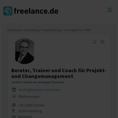
Toggl
menu
freelancer
»
Verwaltung
»
Projektleitung / -management / PMO
Berater, Trainer und Coach für Projekt-
und Changemanagement
zuletzt online vor wenigen Stunden
Verfügbarkeit einsehen
Referenzen
0
140‐160€/Stunde
22303 Hamburg
Weltweit