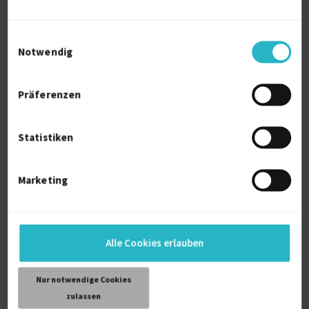
Managing Successful Programmes (MSP)
Einwilligungsauswahl
2017
Notwendig
Management of Portfolios (MoP)
Präferenzen
2016
Prince2 Foundation
Statistiken
2015
Marketing
Prosci Certified Change Management
Practitioner
2015
Alle Cookies erlauben
Project Management Professional
2003
Nur notwendige Cookies
zulassen