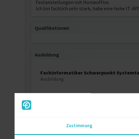
Festanstellungen mit Homeoffice.
Ich bin fachlich sehr stark, habe eine hohe IT-Aff
Qualifikationen
Ausbildung
Fachinformatiker Schwerpunkt Systemte
Ausbildung
Über mich
Ich habe zwar noch keine Erfahrungen in Projekt
Zustimmung