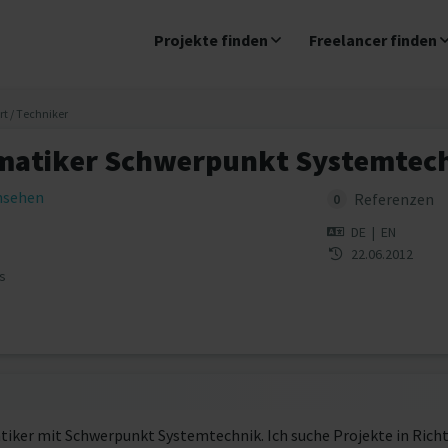
Projekte finden
Freelancer finden
rt / Techniker
matiker Schwerpunkt Systemtec
insehen
Referenzen
0
DE
|
EN
22.06.2012
s
atiker mit Schwerpunkt Systemtechnik. Ich suche Projekte in Rich