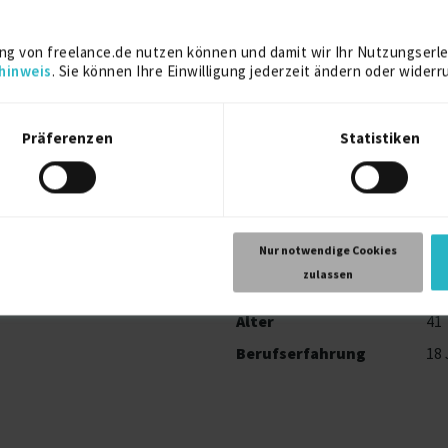
ng von freelance.de nutzen können und damit wir Ihr Nutzungserle
hinweis
. Sie können Ihre Einwilligung jederzeit ändern oder widerr
Präferenzen
Statistiken
Nur notwendige Cookies
zulassen
Profilaufrufe
12
Alter
41
Berufserfahrung
18 