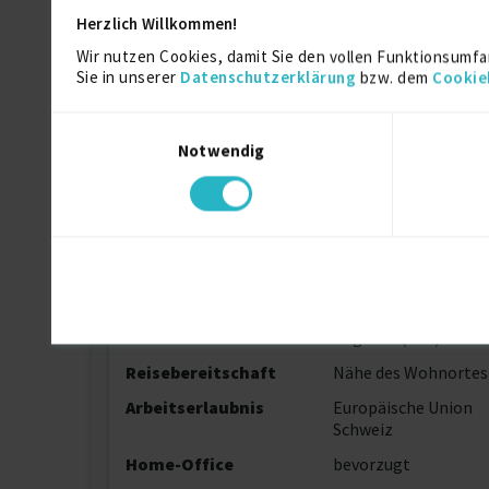
Weitere Kenntnisse
Herzlich Willkommen!
Sämtlichen Windows Betriebssysteme
Wir nutzen Cookies, damit Sie den vollen Funktionsumfa
MS office
Sie in unserer
Datenschutzerklärung
bzw. dem
Cookie
Excel
Peripheriegeräte
Einwilligungsauswahl
Serveradministration
Notwendig
1st/2nd Level Support
Computer allgemein
Persönliche Daten
Sprache
Deutsch (Fließend)
Englisch (Gut)
Reisebereitschaft
Nähe des Wohnortes
Arbeitserlaubnis
Europäische Union
Schweiz
Home-Office
bevorzugt