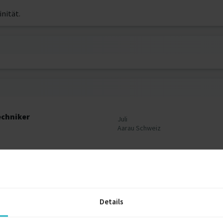
inität.
chniker
Juli
Aarau Schweiz
en gemacht, bin aber davon überzeugt das ich fachlich sehr begab
Details