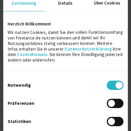
Zustimmung
Details
Über Cookies
Ich besitze Erfahrungen und Kenntnisse in der ERP-
Implementierung, Projektleitung,
Organisationsentwicklung und beim Change
Management.
Herzlich Willkommen!
Ich habe Projekte zur Softwareeinführung, -
Wir nutzen Cookies, damit Sie den vollen Funktionsumfang
entwicklung als auch der Organisationsentwicklung,
von freelance.de nutzen können und damit wir Ihr
national und international erfolgreich geleitet. Dazu
Nutzungserlebnis stetig verbessern können. Weitere
gehören auch Crash- Projekte, die ich in einer
Infos erhalten Sie in unserer
Datenschutzerklärung
bzw.
kritischen Phase übernommen und erfolgreich
dem
Cookiehinweis
. Sie können Ihre Einwilligung jederzeit
beendet habe.
ändern oder widerrufen.
Ich verfüge über ausgeprägte Kenntnisse der
Projektlei-tung sowie der dazu notwendigen
Werkzeuge. Ich bin sehr kommunikativ.
Einwilligungsauswahl
Die Arbeit in Seminaren und Workshops als auch die
Notwendig
Präsentation der Ergebnisse gehören zu meinem
Hand-werkszeug.
Präferenzen
Weitere Kenntnisse
Statistiken
Betriebssysteme Win95 bis Windows 7, Unix, Linux
Datenbanken DB2, Oracle, SQL, MySQL, CSIDE,