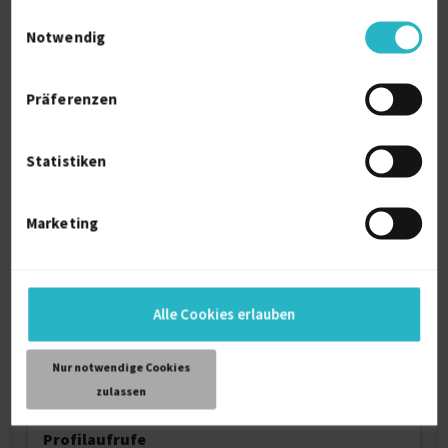
- Stark international ausgeprägte Erfahrung
Einwilligungsauswahl
Notwendig
Einführung Six Sigma, Korrektur- u.
Verbesserungsmaßnahmen,
Reklamationsmanagement, Kostensenkung,
Präferenzen
Qualiitätskosten, Best Practice Programme.
Statistiken
Persönliche Daten
Marketing
Sprache
Deutsch (Fließend)
Französisch (Muttersprache)
Englisch (Fließend)
Italienisch (Fließend)
Alle Cookies erlauben
Reisebereitschaft
Weltweit
Nur notwendige Cookies
Arbeitserlaubnis
zulassen
Europäische Union
Profilaufrufe