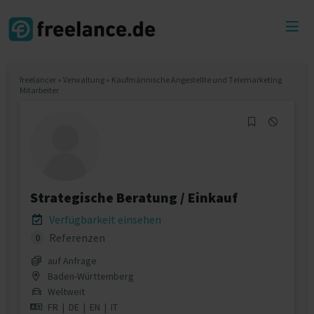
Toggl
menu
freelancer
»
Verwaltung
»
Kaufmännische Angestellte und Telemarketing
Mitarbeiter
Strategische Beratung / Einkauf
Verfügbarkeit einsehen
Referenzen
0
auf Anfrage
Baden-Württemberg
Weltweit
FR
|
DE
|
EN
|
IT