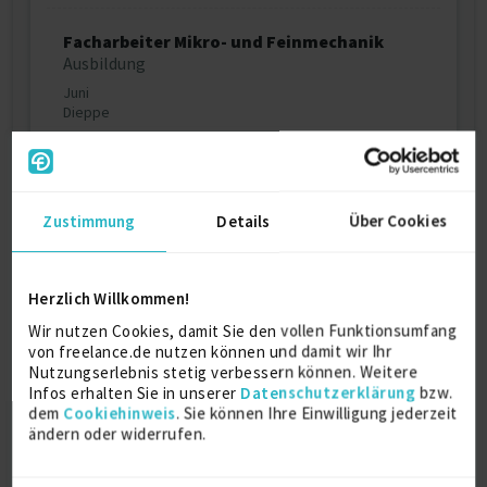
Facharbeiter Mikro- und Feinmechanik
Ausbildung
Juni
Dieppe
Weitere Kenntnisse
Zustimmung
Details
Über Cookies
- Fabrikplanung
- Change Management
- Kostenoptimierung
Herzlich Willkommen!
- Krisenmanagement
Wir nutzen Cookies, damit Sie den vollen Funktionsumfang
- Prozess-Beratung / -Analyse
von freelance.de nutzen können und damit wir Ihr
- Qualitätsmanagement
Nutzungserlebnis stetig verbessern können. Weitere
- Risikomanagement / Compliance
Infos erhalten Sie in unserer
Datenschutzerklärung
bzw.
- Abteilungsleitung
dem
Cookiehinweis
. Sie können Ihre Einwilligung jederzeit
- Business Development
ändern oder widerrufen.
- Interim Management
- Projektleitung