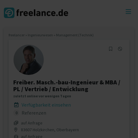
Toggl
menu
freelancer
»
Ingenieurwesen
»
Management (Technik)
Freiber. Masch.-bau-Ingenieur & MBA /
PL / Vertrieb / Entwicklung
zuletzt online vor wenigen Tagen
Verfügbarkeit einsehen
Referenzen
0
auf Anfrage
83607 Holzkirchen, Oberbayern
auf Anfrage