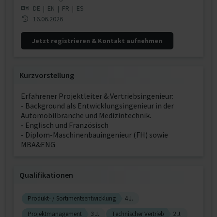
DE
|
EN
|
FR
|
ES
16.06.2026
Jetzt registrieren & Kontakt aufnehmen
Kurzvorstellung
Erfahrener Projektleiter & Vertriebsingenieur:
- Background als Entwicklungsingenieur in der
Automobilbranche und Medizintechnik.
- Englisch und Französisch
- Diplom-Maschinenbauingenieur (FH) sowie
MBA&ENG
Qualifikationen
Produkt- / Sortimentsentwicklung
4 J.
Projektmanagement
3 J.
Technischer Vertrieb
2 J.