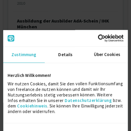
2010
Ausbildung der Ausbilder AdA-Schein / IHK
München
2007
Zustimmung
Details
Über Cookies
Ausbildung
Master of Business Administration and
Herzlich Willkommen!
Engineering
Wir nutzen Cookies, damit Sie den vollen Funktionsumfang
MBA & Eng.
von freelance.de nutzen können und damit wir Ihr
2017
Nutzungserlebnis stetig verbessern können. Weitere
Hochschule München
Infos erhalten Sie in unserer
Datenschutzerklärung
bzw.
dem
Cookiehinweis
. Sie können Ihre Einwilligung jederzeit
ändern oder widerrufen.
Maschinenbau
Dipl.-Ing (FH)
Einwilligungsauswahl
2007