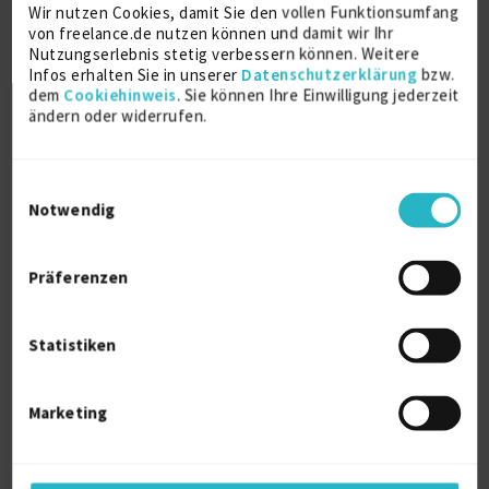
Ausbildung
Wir nutzen Cookies, damit Sie den vollen Funktionsumfang
von freelance.de nutzen können und damit wir Ihr
Nutzungserlebnis stetig verbessern können. Weitere
Infos erhalten Sie in unserer
Datenschutzerklärung
bzw.
Betriebswirtschaftslehre
dem
Cookiehinweis
. Sie können Ihre Einwilligung jederzeit
Promotion
ändern oder widerrufen.
1999
Göttingen
Einwilligungsauswahl
Notwendig
Über mich
Präferenzen
Über 15 Jahre Projekterfahrung in den Bereichen
Output Management und Workflow bei
Versicherungen und Bausparkassen, von der
Statistiken
Beratung (z.B. Business Case, Systemauswahl und
Prozessoptimierung) über die Leitung von Projekten
(sowohl agil als auch klassisch) bis hin zu Business
Marketing
Analyse und Test Management.
Persönliche Daten