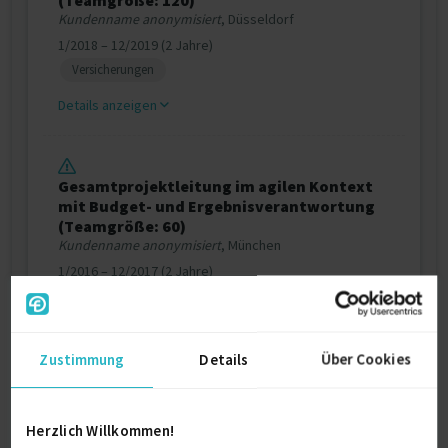
(Teamgröße: 120)
Kundenname anonymisiert
, Düsseldorf
1/2018 – 12/2019 (2 Jahre)
Versicherungen
Details anzeigen
Gesamtprojektleitung im agilen Kontext
mit Budget- und Ergebnisverantwortung
(Teamgröße: 60)
Kundenname anonymisiert
, München
1/2016 – 12/2017 (2 Jahre)
Versicherungen
Details anzeigen
Zustimmung
Details
Über Cookies
Weitere Projekt‐ & Berufserfahrung anzeigen
Herzlich Willkommen!