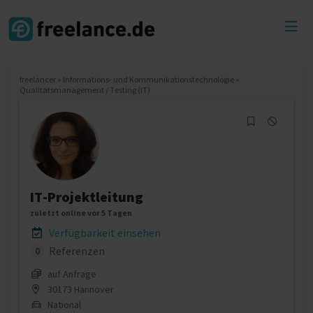
Toggl
menu
freelancer
»
Informations- und Kommunikationstechnologie
»
Qualitätsmanagement / Testing (IT)
IT-Projektleitung
zuletzt online vor 5 Tagen
Verfügbarkeit einsehen
Referenzen
0
auf Anfrage
30173 Hannover
National