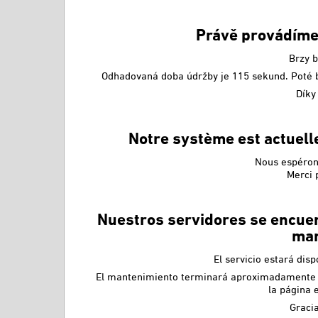
Právě provádíme
Brzy 
Odhadovaná doba údržby je 115 sekund. Poté 
Díky 
Notre système est actuel
Nous espérons
Merci 
Nuestros servidores se encuen
man
El servicio estará dis
El mantenimiento terminará aproximadamente e
la página 
Gracia