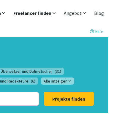
n
Freelancer finden
Angebot
Blog
Hilfe
Übersetzer und Dolmetscher
(31)
 und Redakteure
(6)
Alle anzeigen
Projekte finden