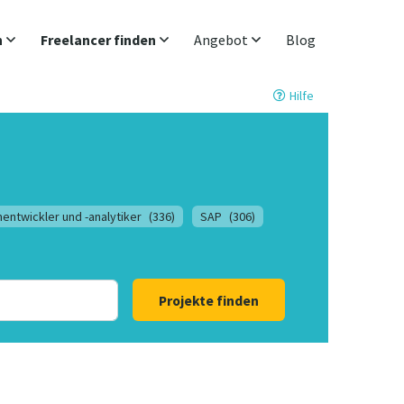
n
Freelancer finden
Angebot
Blog
Hilfe
entwickler und -analytiker
(336)
SAP
(306)
Projekte finden