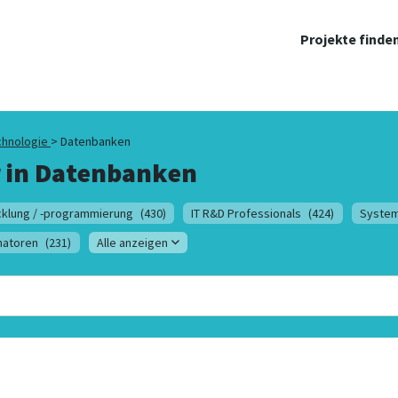
Projekte finde
chnologie
>
Datenbanken
 in
Datenbanken
klung / -programmierung
(430)
IT R&D Professionals
(424)
System
natoren
(231)
Alle anzeigen