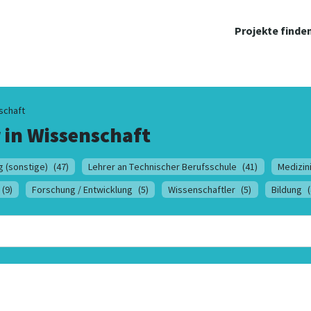
Projekte finde
schaft
 in
Wissenschaft
g (sonstige)
(47)
Lehrer an Technischer Berufsschule
(41)
Medizin
(9)
Forschung / Entwicklung
(5)
Wissenschaftler
(5)
Bildung
(