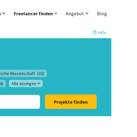
n
Freelancer finden
Angebot
Blog
Hilfe
ische Wissenschaft
(33)
4)
Alle anzeigen
Projekte finden