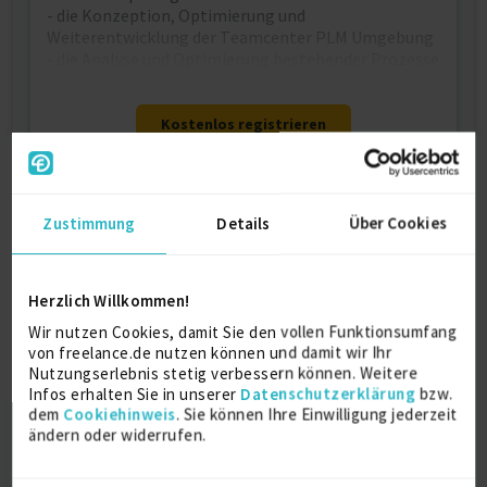
- die Konzeption, Optimierung und
Weiterentwicklung der Teamcenter PLM Umgebung
- die Analyse und Optimierung bestehender Prozesse
Kostenlos registrieren
Zustimmung
Kontaktdaten
Details
Über Cookies
Als registriertes Mitglied von freelance.de können
Sie sich direkt auf dieses Projekt bewerben.
Herzlich Willkommen!
Kostenlos registrieren
Wir nutzen Cookies, damit Sie den vollen Funktionsumfang
von freelance.de nutzen können und damit wir Ihr
Nutzungserlebnis stetig verbessern können. Weitere
Ähnliche Projekte
Infos erhalten Sie in unserer
Datenschutzerklärung
bzw.
dem
Cookiehinweis
. Sie können Ihre Einwilligung jederzeit
ändern oder widerrufen.
Workday Berater (w/m…
11.08.2026