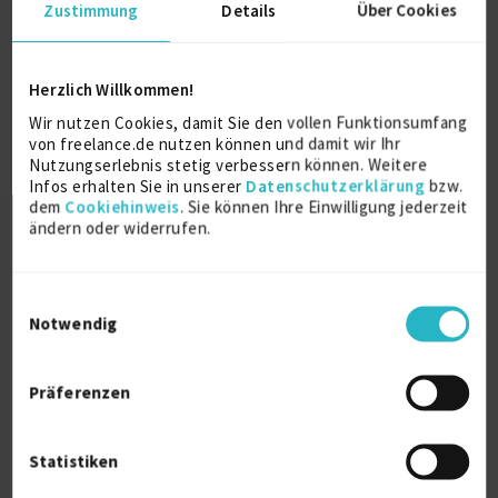
punktuelle Vor-Ort-Termine im Projektverlauf
Zustimmung
Details
Über Cookies
erforderlich
Herzlich Willkommen!
Kostenlos registrieren
Wir nutzen Cookies, damit Sie den vollen Funktionsumfang
von freelance.de nutzen können und damit wir Ihr
Nutzungserlebnis stetig verbessern können. Weitere
Infos erhalten Sie in unserer
Datenschutzerklärung
bzw.
Erforderliche Qualifikationen
dem
Cookiehinweis
. Sie können Ihre Einwilligung jederzeit
ändern oder widerrufen.
BESS
Batterietechnik
Project Developer
Storage Systems
Einwilligungsauswahl
Notwendig
Sie suchen Freelancer?
Präferenzen
Schreiben Sie Ihr Projekt aus und erhalten Sie noch
heute passende Angebote.
Statistiken
Jetzt Projekt erstellen