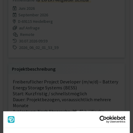
Firmenname
für EXPERT-Mitglieder sichtbar
Juni 2026
September 2026
D-69115 Heidelberg
auf Anfrage
Remote
30.07.2026 09:59
2026_06_02_01_53_59
Projektbeschreibung
Freiberuflicher Project Developer (m/w/d) – Battery
Energy Storage Systems (BESS)
Start: Kurzfristig / schnellstmöglich
Dauer: Projektbezogen, voraussichtlich mehrere
Monate
Auslastung: Nach Absprache, 20-40 h / Woche
Location: Heidelberg
Remote: Überwiegend remote möglich,
regelmäßige virtuelle Abstimmungen sowie