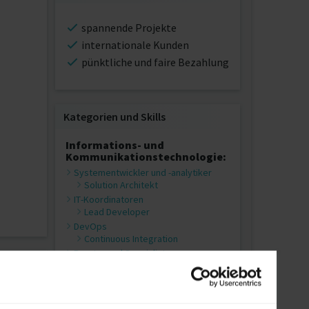
spannende Projekte
internationale Kunden
pünktliche und faire Bezahlung
Kategorien und Skills
Informations- und
Kommunikationstechnologie:
Systementwickler und -analytiker
Solution Architekt
IT-Koordinatoren
Lead Developer
DevOps
Continuous Integration
Berater und Spezialisten
SAP-Berater
Softwareentwicklung / -
programmierung
Scala