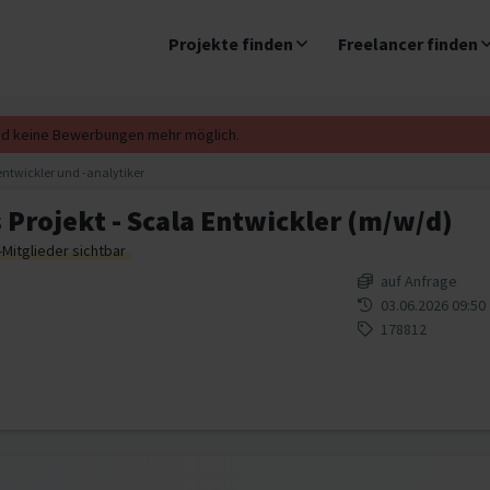
Projekte finden
Freelancer finden
ind keine Bewerbungen mehr möglich.
ntwickler und -analytiker
 Projekt - Scala Entwickler (m/w/d)
-Mitglieder sichtbar
auf Anfrage
03.06.2026 09:50
178812