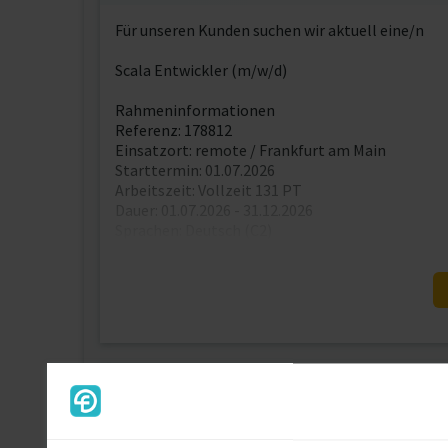
Für unseren Kunden suchen wir aktuell eine/n
Scala Entwickler (m/w/d)
Rahmeninformationen
Referenz: 178812
Einsatzort: remote / Frankfurt am Main
Starttermin: 01.07.2026
Arbeitszeit: Vollzeit 131 PT
Dauer: 01.07.2026 - 31.12.2026
Sprachen: Deutsch (C2)
Kontaktdaten
Als registriertes Mitglied von fre