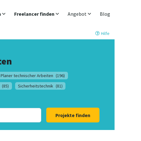
n
Freelancer finden
Angebot
Blog
Hilfe
ten
 Planer technischer Arbeiten
(196)
(85)
Sicherheitstechnik
(81)
Projekte finden