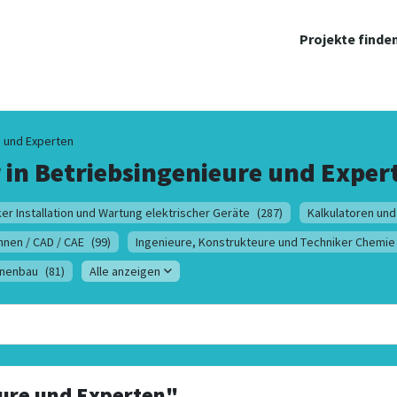
Projekte finde
 und Experten
 in
Betriebsingenieure und Exper
er Installation und Wartung elektrischer Geräte
(287)
Kalkulatoren und
hnen / CAD / CAE
(99)
Ingenieure, Konstrukteure und Techniker Chemie
inenbau
(81)
Alle anzeigen
ure und Experten"