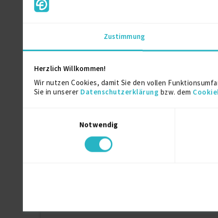
Head of Product Lifecycle & Operations
My client is an innovative international Life Sc
in a highly regulated ISO 13485 environment.
Zustimmung
The position is focused on overseeing the lifec
product, manufacturing, and operational activiti
Herzlich Willkommen!
Wir nutzen Cookies, damit Sie den vollen Funktionsumfa
Sie in unserer
Datenschutzerklärung
bzw. dem
Cookie
Einwilligungsauswahl
Notwendig
Kontaktdaten
Als registriertes Mitglied von fre