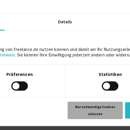
iences company based in Zurich, developing advanced medical techn
Details
ycle of commercially released products, ensuring effective manag
es throughout the product lifecycle.
ng von freelance.de nutzen können und damit wir Ihr Nutzungserle
Kostenlos registrieren
hinweis
. Sie können Ihre Einwilligung jederzeit ändern oder widerr
Präferenzen
Statistiken
elance.de können Sie sich direkt auf dieses Projekt bewerben.
Kostenlos registrieren
Nur notwendige Cookies
zulassen