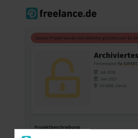
Dieses Projekt wurde vom Anbieter geschlossen. Es s
Archiviertes
Firmenname
für EXPERT
Juli 2026
Juni 2027
CH-8001 Zürich
Projektbeschreibung