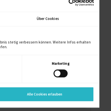
- erste Brand von SThree,
Erfahrung seit 1986
ologies
- Umfassendes Know-How im
Über Cookies
IT-Umfeld
ement of
- Abdeckung nahezu aller
Märkte in der IT
- Datenbank mit > 1 Mio. Tech
bnis stetig verbessern können. Weitere Infos erhalten
Kandidaten
ufen.
- 25 Standorte weltweit
Marketing
Sie suchen Freelancer?
Schreiben Sie Ihr Projekt aus und
erhalten Sie noch heute passende
Angebote.
Alle Cookies erlauben
Jetzt Projekt erstellen