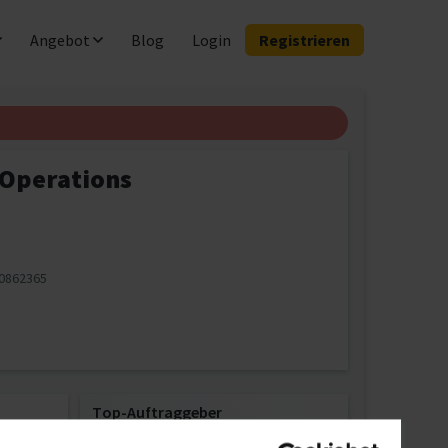
Angebot
Blog
Login
Registrieren
& Operations
0862365
Top-Auftraggeber