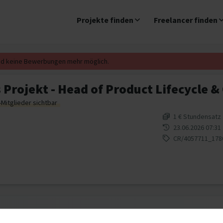
Projekte finden
Freelancer finden
ind keine Bewerbungen mehr möglich.
 Projekt - Head of Product Lifecycle 
-Mitglieder sichtbar
1 € Stundensatz
23.06.2026 07:31
CR/4057711_178