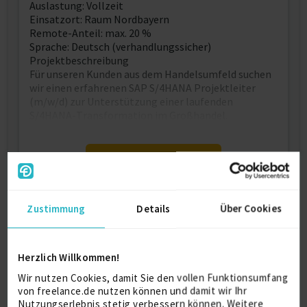
Auslastung: Vollzeit
Einsatzort: Raum Nordbayern
Remote-Anteil: max. 20 %
Sprache: Deutsch (verhandlungssicher)
Projektbeschreibung
Für unseren Kunden aus dem Handelsumfeld suchen
wir einen erfahrenen SAP S/4HANA Projektleiter
(m/w/d) zur Unterstützung einer laufenden
S/4HANA-Transformation im Großhandel.
Kostenlos registrieren
Zustimmung
Details
Über Cookies
Kontaktdaten
Als registriertes Mitglied von freelance.de können
Herzlich Willkommen!
Sie sich direkt auf dieses Projekt bewerben.
Wir nutzen Cookies, damit Sie den vollen Funktionsumfang
Kostenlos registrieren
von freelance.de nutzen können und damit wir Ihr
Nutzungserlebnis stetig verbessern können. Weitere