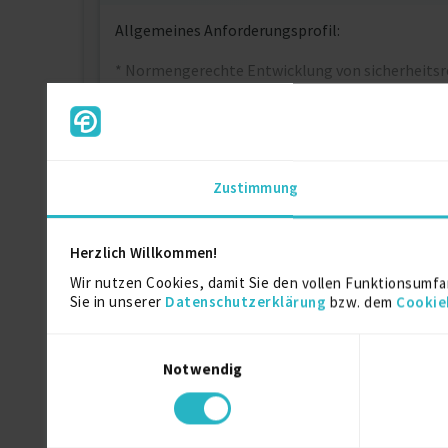
Allgemeines Anforderungsprofil:
* Normengerechte Entwicklung von sicherheitsrel
Dokumentation
* Begleitung und/oder Durchführung von Funkti
Zustimmung
Herzlich Willkommen!
Kontaktdaten
Wir nutzen Cookies, damit Sie den vollen Funktionsumfa
Sie in unserer
Datenschutzerklärung
bzw. dem
Cookie
Als registriertes Mitglied von fre
Einwilligungsauswahl
Notwendig