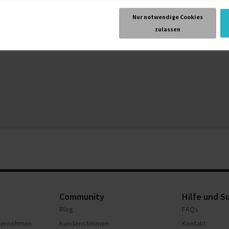
Nur notwendige Cookies
zulassen
Community
Hilfe und S
Blog
FAQs
nternehmen
Kundenstimmen
Kontakt