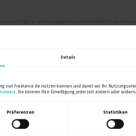
evanter Digital- und Analogelektronik einschließlich der erford
onstests sowie EMV- und Umwelttests
Kostenlos registrieren
Details
ng von freelance.de nutzen können und damit wir Ihr Nutzungserle
hinweis
. Sie können Ihre Einwilligung jederzeit ändern oder widerr
elance.de können Sie sich direkt auf dieses Projekt bewerben.
Kostenlos registrieren
Präferenzen
Statistiken