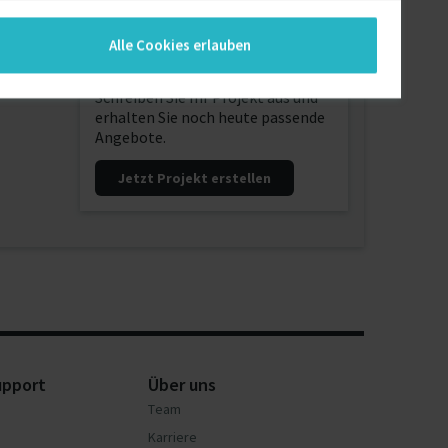
Alle Cookies erlauben
Sie suchen Freelancer?
Schreiben Sie Ihr Projekt aus und
erhalten Sie noch heute passende
Angebote.
Jetzt Projekt erstellen
upport
Über uns
Team
Karriere