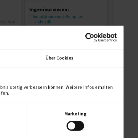
Ingenieurwesen:
Installateure und Klempner
erlichen
Akustik
Technisches Zeichnen / CAD / CAE
Altium Designer
Sicherheitstechnik
Funktionale Sicherheit
Transport und Verkehr:
Über Cookies
Piloten
Kopilot Zivilluftfahrt
Informations- und
Kommunikationstechnologie:
bnis stetig verbessern können. Weitere Infos erhalten
Ingenieure, Konstrukteure und
ufen.
Techniker Elektronik
Ingenieur Elektrotechnik
Hardware-Entwicklung / Engineering
Hardware-Design
Marketing
IT R&D Professionals
Data Scientist
Weitere IT-Qualifikationen
Rechnerarchitektur