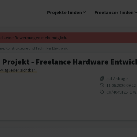
Projekte finden
Freelancer finden
ind keine Bewerbungen mehr möglich.
ure, Konstrukteure und Techniker Elektronik
 Projekt - Freelance Hardware Entwick
-Mitglieder sichtbar
auf Anfrage
11.06.2026 09:22
CR/4049125_178