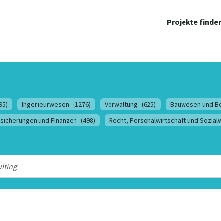
Projekte finde
r
95)
Ingenieurwesen
(1276)
Verwaltung
(625)
Bauwesen und B
rsicherungen und Finanzen
(498)
Recht, Personalwirtschaft und Sozia