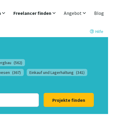
n
Freelancer finden
Angebot
Blog
Hilfe
ergbau
(562)
lwesen
(367)
Einkauf und Lagerhaltung
(341)
Projekte finden