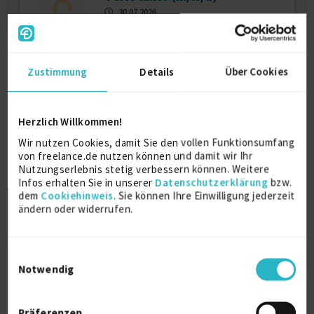
30.07.2026
D7
Zustimmung
Details
Über Cookies
Kategorien und Skills
Herzlich Willkommen!
Wir nutzen Cookies, damit Sie den vollen Funktionsumfang
Informations- und
Kommunikationstechnologie:
von freelance.de nutzen können und damit wir Ihr
Nutzungserlebnis stetig verbessern können. Weitere
Weitere IT-Qualifikationen
Infos erhalten Sie in unserer
Datenschutzerklärung
bzw.
Microsoft Excel
dem
Cookiehinweis
. Sie können Ihre Einwilligung jederzeit
Projektstudie
ändern oder widerrufen.
Berater und Spezialisten
Berater GIS-Systeme
IT R&D Professionals
Data Scientist
Einwilligungsauswahl
Notwendig
Bauwesen und Bergbau:
Subunternehmer Bauwesen
Leiter Gebäudetechnik
Präferenzen