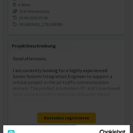
A-Wien
70 € Stundensatz
15.06.2026 07:49
CR/4058492_1781188995
Projektbeschreibung
Good afternoon,
I am currently looking for a highly experienced
Senior System Integration Engineer to support a
critical project in the air traffic communication
domain. The product is a modern IP- and Linux-based
voice communication solution, replacing legacy
analog systems.
Kostenlos registrieren