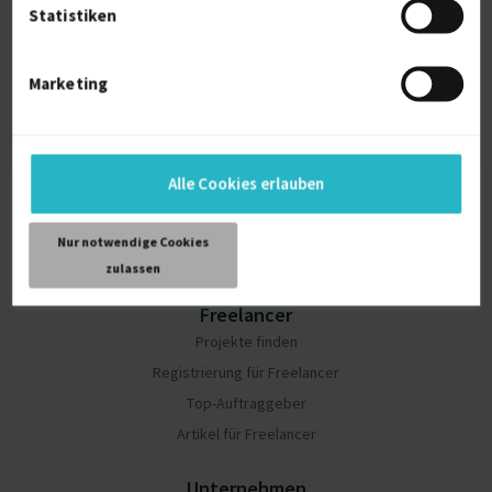
Statistiken
Schreiben Sie Ihr Projekt aus und erhalten Sie noch
heute passende Angebote.
Marketing
Jetzt Projekt erstellen
Alle Cookies erlauben
Nur notwendige Cookies
zulassen
Freelancer
Projekte finden
Registrierung für Freelancer
Top-Auftraggeber
Artikel für Freelancer
Unternehmen