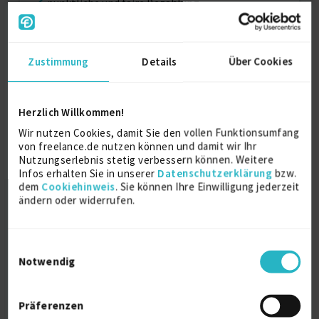
pünktliche und faire Bezahlung
Kategorien und Skills
Zustimmung
Details
Über Cookies
Informations- und
Kommunikationstechnologie:
Herzlich Willkommen!
Qualitätsmanagement / Testing (IT)
Testen
Wir nutzen Cookies, damit Sie den vollen Funktionsumfang
Software Architektur / Analyse
von freelance.de nutzen können und damit wir Ihr
Fehleranalyse
Nutzungserlebnis stetig verbessern können. Weitere
Programmierer
Infos erhalten Sie in unserer
Datenschutzerklärung
bzw.
Programmierer C, C++
dem
Cookiehinweis
. Sie können Ihre Einwilligung jederzeit
ändern oder widerrufen.
C# Developer
Berater und Spezialisten
SAP-Berater
Ingenieurwesen:
Einwilligungsauswahl
Notwendig
Kalkulatoren und Planer technischer Arbeiten
Netzwerkplaner
Betriebsingenieure und Experten
Betriebsingenieur
Präferenzen