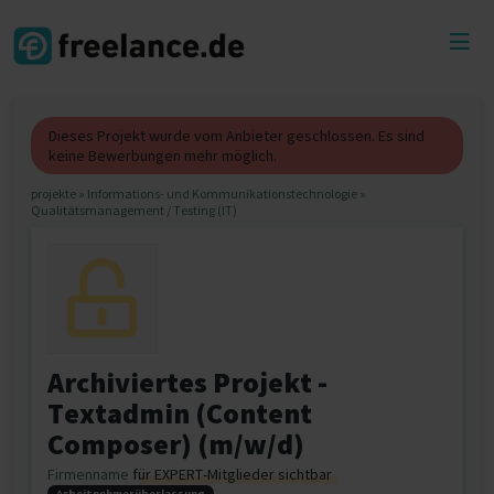
Toggl
menu
Dieses Projekt wurde vom Anbieter geschlossen. Es sind
keine Bewerbungen mehr möglich.
projekte
»
Informations- und Kommunikationstechnologie
»
Qualitätsmanagement / Testing (IT)
Archiviertes Projekt -
Textadmin (Content
Composer) (m/w/d)
Firmenname
für EXPERT-Mitglieder sichtbar
Arbeitnehmerüberlassung