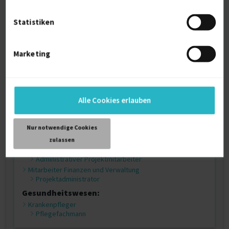
Unternehmensberater Geschäftsprozessoptimierung
Kunst, Kultur und Medien:
Statistiken
Journalisten und Redakteure
Sportreporter
Recht, Personalwirtschaft und Sozialwesen:
Marketing
Personal- und Arbeitsmarktexperten
Recruiter
Juristen
Leiter Rechtsabteilung
Alle Cookies erlauben
Produktion:
Drucker
Drucker
Nur notwendige Cookies
Administration und Kundenbetreuung:
zulassen
Mitarbeiter Verwaltung
Administrativer Projektmitarbeiter
Mitarbeiter Finanzen und Verwaltung
Projektadministrator
Gesundheitswesen:
Krankenpfleger
Pflegefachmann