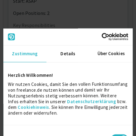
Start: ASAP
Open Positions: 2
Key Responsibilities
* Manage day-to-day processes related to payments,
crediting, and invoicing
Zustimmung
Details
Über Cookies
Kostenlos registrieren
Herzlich Willkommen!
Wir nutzen Cookies, damit Sie den vollen Funktionsumfang
Kontaktdaten
von freelance.de nutzen können und damit wir Ihr
Nutzungserlebnis stetig verbessern können. Weitere
Infos erhalten Sie in unserer
Datenschutzerklärung
bzw.
Als registriertes Mitglied von freelance.de können
dem
Cookiehinweis
. Sie können Ihre Einwilligung jederzeit
Sie sich direkt auf dieses Projekt bewerben.
ändern oder widerrufen.
Kostenlos registrieren
Einwilligungsauswahl
Ähnliche Projekte