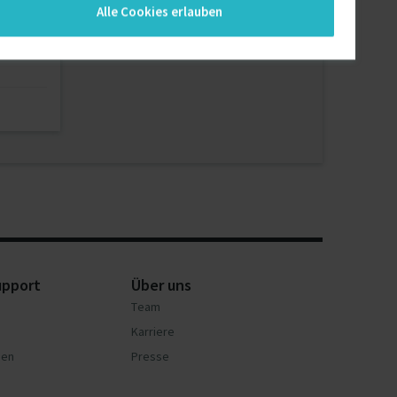
Alle Cookies erlauben
Programmleiter SAP U…
01.10.2026
Großraum Wien
upport
Über uns
Team
Karriere
nen
Presse