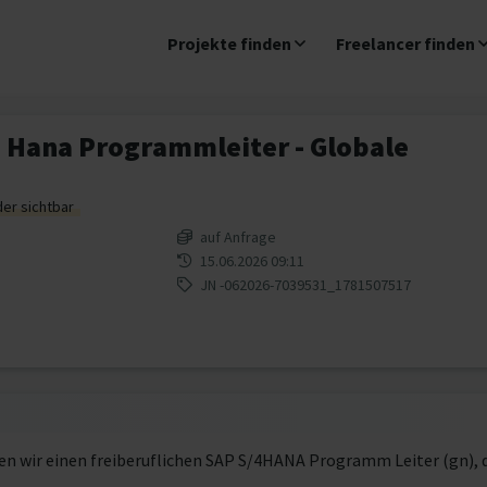
Projekte finden
Freelancer finden
 Hana Programmleiter - Globale
der sichtbar
auf Anfrage
15.06.2026 09:11
JN -062026-7039531_1781507517
n wir einen freiberuflichen SAP S/4HANA Programm Leiter (gn), d