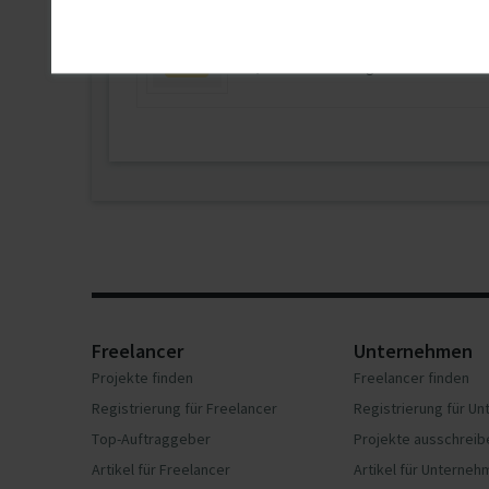
U…
SAP S4/Hana Basis Be…
01.10.2026
Großraum Stuttgart
Freelancer
Unternehmen
Projekte finden
Freelancer finden
Registrierung für Freelancer
Registrierung für U
Top-Auftraggeber
Projekte ausschreib
Artikel für Freelancer
Artikel für Unterne