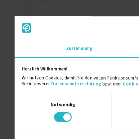
Kundendetails
Start: ASAP
Laufzeit: langfristig / mehrjähriges Transfor
Auslastung: Vollzeit, remote, Meetings vor Ort
Zustimmung
Herzlich Willkommen!
Wir nutzen Cookies, damit Sie den vollen Funktionsumfa
Sie in unserer
Datenschutzerklärung
bzw. dem
Cookie
Kontaktdaten
Einwilligungsauswahl
Als registriertes Mitglied von fre
Notwendig
Ähnliche Projekte