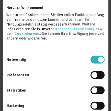
Ähnliche Projekte
Herzlich Willkommen!
Wir nutzen Cookies, damit Sie den vollen Funktionsumfang
Robotics SW-Engineer…
von freelance.de nutzen können und damit wir Ihr
Nutzungserlebnis stetig verbessern können. Weitere
01.10.2026
Infos erhalten Sie in unserer
Datenschutzerklärung
bzw.
Baden-Württemberg
dem
Cookiehinweis
. Sie können Ihre Einwilligung jederzeit
ändern oder widerrufen.
Einwilligungsauswahl
Notwendig
Top-Auftraggeber
- erste Brand von SThree, Erfahrung seit 1986
Präferenzen
- Umfassendes Know-How im IT-Umfeld
- Abdeckung nahezu aller Märkte in der IT
Statistiken
- Datenbank mit > 1 Mio. Tech Kandidaten
- 25 Standorte weltweit
Marketing