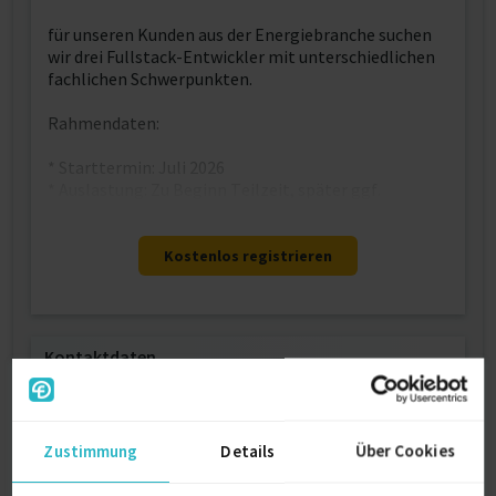
für unseren Kunden aus der Energiebranche suchen
wir drei Fullstack-Entwickler mit unterschiedlichen
fachlichen Schwerpunkten.
Rahmendaten:
* Starttermin: Juli 2026
* Auslastung: Zu Beginn Teilzeit, später ggf.
Kostenlos registrieren
Kontaktdaten
Als registriertes Mitglied von freelance.de können
Sie sich direkt auf dieses Projekt bewerben.
Zustimmung
Details
Über Cookies
Kostenlos registrieren