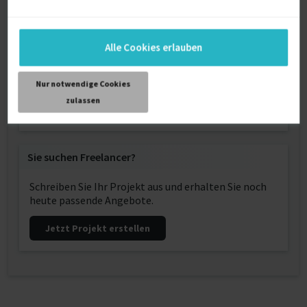
Kategorien und Skills
Informations- und
Alle Cookies erlauben
Kommunikationstechnologie:
Maschinelles Lernen
Nur notwendige Cookies
Computer Vision
Softwareentwicklung / -programmierung
zulassen
Machine Learning
Sie suchen Freelancer?
Schreiben Sie Ihr Projekt aus und erhalten Sie noch
heute passende Angebote.
Jetzt Projekt erstellen