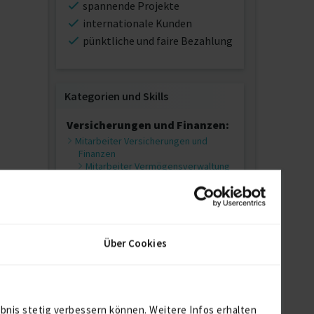
spannende Projekte
internationale Kunden
pünktliche und faire Bezahlung
Kategorien und Skills
Versicherungen und Finanzen:
Mitarbeiter Versicherungen und
Finanzen
Mitarbeiter Vermögensverwaltung
Informations- und
Kommunikationstechnologie:
Berater und Spezialisten
IT-Infrastrukturspezialist
SAP-Berater
Über Cookies
Software Architektur / Analyse
Fehleranalyse
IT R&D Professionals
Data Scientist
bnis stetig verbessern können. Weitere Infos erhalten
Qualitätsmanagement / Testing (IT)