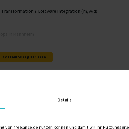
 Transformation & Loftware Integration (m/w/d)
hops in Mannheim
Kostenlos registrieren
elance.de können Sie sich direkt auf dieses Projekt bewerben.
Details
Kostenlos registrieren
ng von freelance.de nutzen können und damit wir Ihr Nutzungserle