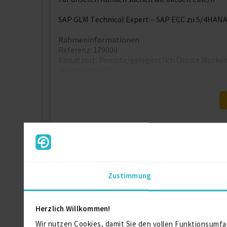
SAP GLM Technical Expert – SAP ECC zu S/4HANA
Rahmeninformationen
Referenz: 179000
Einsatzort: Remote/gelegentlich Onsite Works
Starttermin: 16.
Kontaktdaten
Als registriertes Mitglied von fre
Zustimmung
Herzlich Willkommen!
Ähnliche Projekte
Wir nutzen Cookies, damit Sie den vollen Funktionsumfa