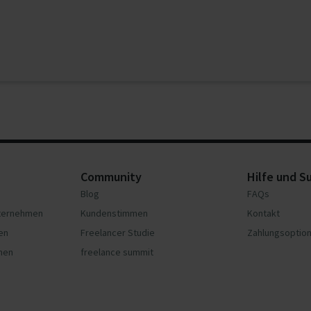
Community
Hilfe und S
Blog
FAQs
nternehmen
Kundenstimmen
Kontakt
en
Freelancer Studie
Zahlungsoptio
hmen
freelance summit