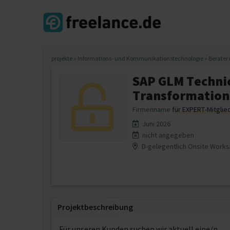
projekte
»
Informations- und Kommunikationstechnologie
»
Berater 
SAP GLM Technic
Transformation
Firmenname
für EXPERT-Mitglie
Juni 2026
nicht angegeben
D-gelegentlich Onsite Work
Projektbeschreibung
Für unseren Kunden suchen wir aktuell eine/n