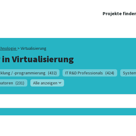
Projekte finde
chnologie
>
Virtualisierung
 in
Virtualisierung
klung / -programmierung
(432)
IT R&D Professionals
(424)
System
natoren
(231)
Alle anzeigen
"