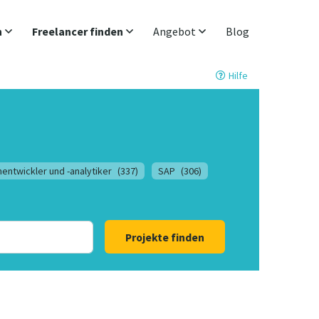
n
Freelancer finden
Angebot
Blog
Hilfe
entwickler und -analytiker
(337)
SAP
(306)
Projekte finden