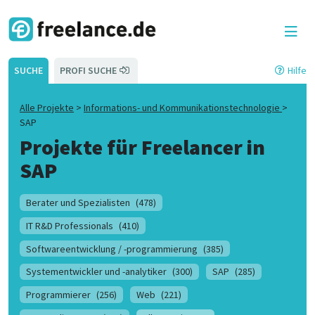
SUCHE
PROFI SUCHE
Hilfe
Alle Projekte
>
Informations- und Kommunikationstechnologie
>
SAP
Projekte für Freelancer in
SAP
Berater und Spezialisten
(478)
IT R&D Professionals
(410)
Softwareentwicklung / -programmierung
(385)
Systementwickler und -analytiker
(300)
SAP
(285)
Programmierer
(256)
Web
(221)