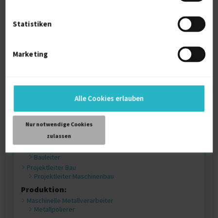
Ingenieurwesen:
Bauingenieurwesen
Statistiken
Zeichnung (Architektur)
Zeichner und Konstrukteure im Maschinenbau
Technischer Zeichner / Konstrukteur Werkzeugbau
Marketing
Handwerk
Stuckateur
Ingenieure, Konstrukteure und Techniker im Maschinenbau
Fertigungsingenieur
Konstrukteure, Bauherren und Installateure
Alle Cookies erlauben
Metallbauer Konstruktionstechnik
Produktionstechnik
Fabrikplanung
Nur notwendige Cookies
zulassen
Bauwesen und Bergbau:
Subunternehmer Bauwesen
Bauleiter
Projektleiter Bau
Projektleiter Maschinenbau
Produktion:
Maschinelle Metallverarbeiter
Metallpolierer