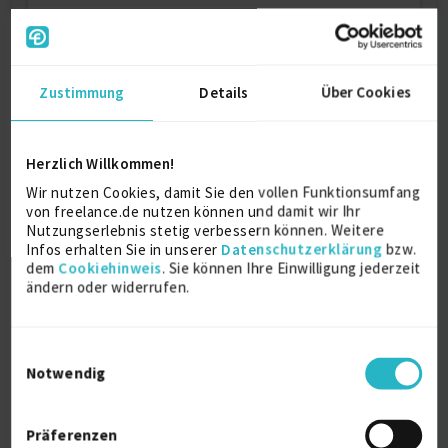
Stahlbau-Konstrukteu…
10.08.2026
CH
Zustimmung
Details
Über Cookies
Herzlich Willkommen!
Wir nutzen Cookies, damit Sie den vollen Funktionsumfang
Kategorien und Skills
von freelance.de nutzen können und damit wir Ihr
Nutzungserlebnis stetig verbessern können. Weitere
Administration und Kundenbetreuung:
Infos erhalten Sie in unserer
Datenschutzerklärung
bzw.
Mitarbeiter Finanzen und Verwaltung
dem
Cookiehinweis
. Sie können Ihre Einwilligung jederzeit
Projektadministrator
ändern oder widerrufen.
Leiter Administration und Kundenservice
Büroleiter
Planer / Koordinatoren
Einwilligungsauswahl
Mitarbeiter Planung und Kontrolle
Notwendig
Informations- und
Kommunikationstechnologie:
Weitere IT-Qualifikationen
Präferenzen
Microsoft Excel