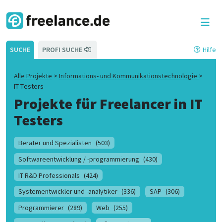
SUCHE
PROFI SUCHE
Hilfe
Alle Projekte
>
Informations- und Kommunikationstechnologie
>
IT Testers
Projekte für Freelancer in
IT
Testers
Berater und Spezialisten
(503)
Softwareentwicklung / -programmierung
(430)
IT R&D Professionals
(424)
Systementwickler und -analytiker
(336)
SAP
(306)
Programmierer
(289)
Web
(255)