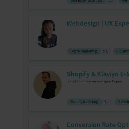
User Experience (UX)
1 J.
A/B-
Webdesign | UX Exper
Digital Marketing
9 J.
E-Comm
Shopify & Klaviyo E-M
zuletzt online vor wenigen Tagen
Shopify Marketing
7 J.
Market
Conversion Rate Opt