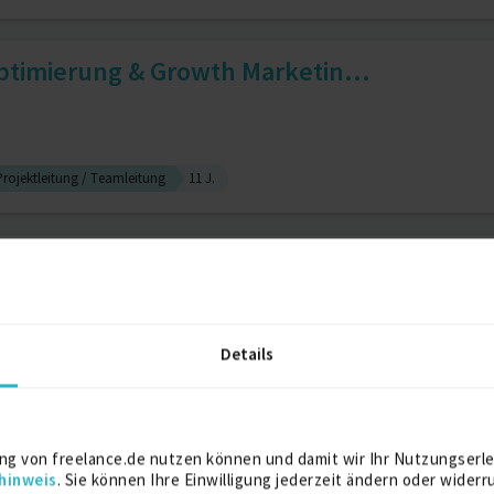
ptimierung & Growth Marketin...
Projektleitung / Teamleitung
11 J.
AdWords / Analytics / Googl...
Details
l Marketing
10 J.
Google Adwords
10 J.
mization | Senior Consultan...
ng von freelance.de nutzen können und damit wir Ihr Nutzungserle
hinweis
. Sie können Ihre Einwilligung jederzeit ändern oder widerr