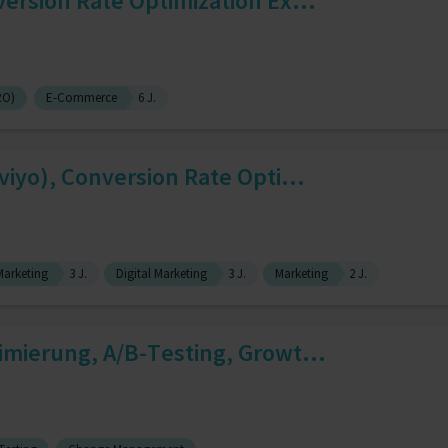
ersion Rate Optimization Ex...
RO)
E-Commerce
6 J.
viyo), Conversion Rate Opti...
Marketing
3 J.
Digital Marketing
3 J.
Marketing
2 J.
imierung, A/B-Testing, Growt...