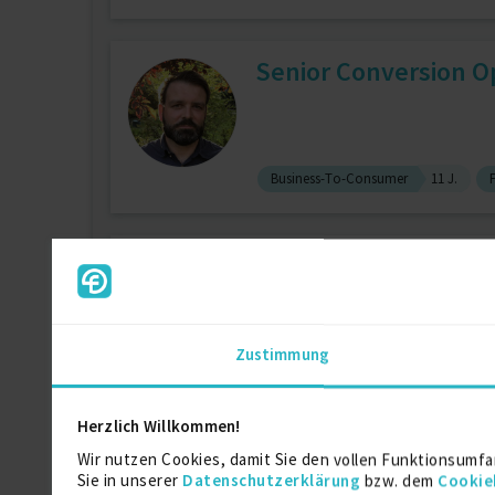
Senior Conversion O
Business-To-Consumer
11 J.
Marketing Experte / 
Zustimmung
Affiliate Marketing
10 J.
Digita
Herzlich Willkommen!
Conversion Rate Opti
Wir nutzen Cookies, damit Sie den vollen Funktionsumfa
Sie in unserer
Datenschutzerklärung
bzw. dem
Cookie