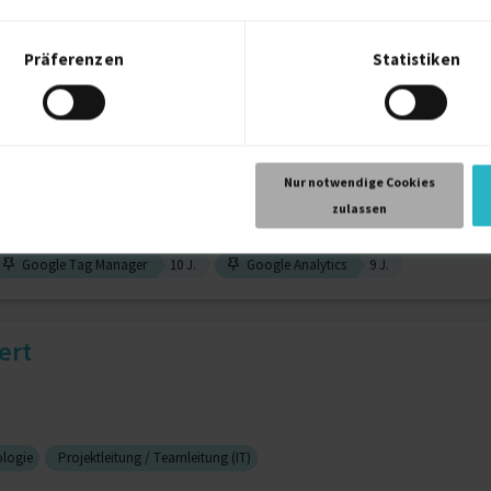
Präferenzen
Statistiken
rung
Frontend Entwickler
st | Google Analytics 4 (GA...
Nur notwendige Cookies
zulassen
Google Tag Manager
10 J.
Google Analytics
9 J.
ert
ologie
Projektleitung / Teamleitung (IT)