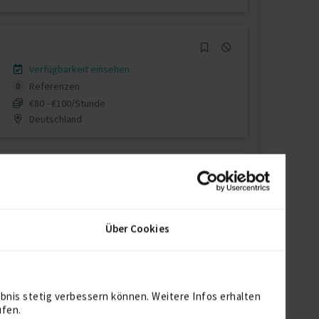
Verfügbarkeit einsehen
Referenzen
0
€80 - €100/Stunde
Deutschland
Verfügbarkeit einsehen
Referenzen
0
Über Cookies
auf Anfrage
78000 Banja Luka
bnis stetig verbessern können. Weitere Infos erhalten
ufen.