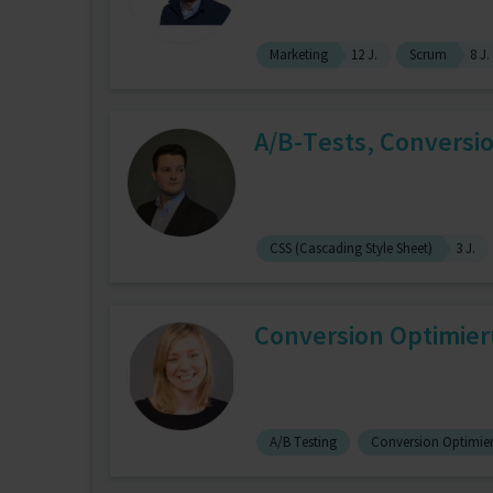
Marketing
12 J.
Scrum
8 J.
A/B-Tests, Convers
CSS (Cascading Style Sheet)
3 J.
Conversion Optimier
A/B Testing
Conversion Optimie