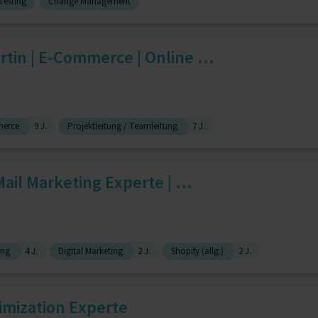
Testing
Change Management
tin | E-Commerce | Online ...
erce
9 J.
Projektleitung / Teamleitung
7 J.
ail Marketing Experte | ...
ing
4 J.
Digital Marketing
2 J.
Shopify (allg.)
2 J.
imization Experte