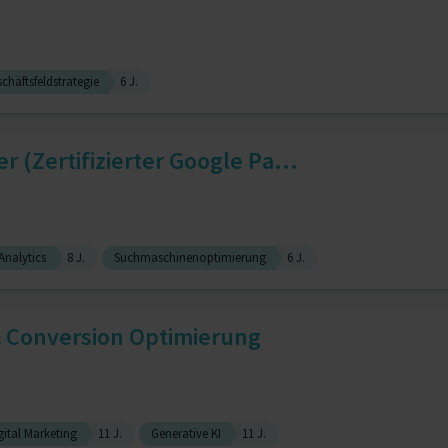
chäftsfeldstrategie
6 J.
 (Zertifizierter Google Pa...
Analytics
8 J.
Suchmaschinenoptimierung
6 J.
& Conversion Optimierung
gital Marketing
11 J.
Generative KI
11 J.