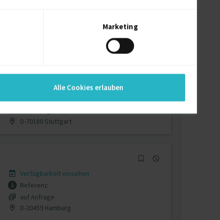
Verfügbarkeit einsehen
Referenzen
0
€110 - €140/Stunde
Marketing
D-63739 Aschaffenburg
Verfügbarkeit einsehen
Alle Cookies erlauben
Referenz
1
auf Anfrage
D-70180 Stuttgart
Verfügbarkeit einsehen
Referenz
1
auf Anfrage
D-20459 Hamburg