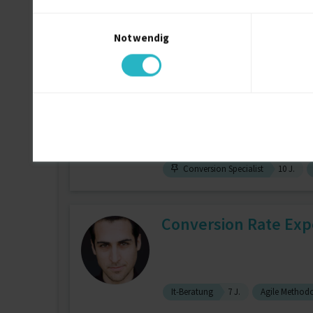
Einwilligungsauswahl
Notwendig
A/B Testing
Conversion Optimie
Web Tracking & Analy
Conversion Specialist
10 J.
Conversion Rate Exp
It-Beratung
7 J.
Agile Method