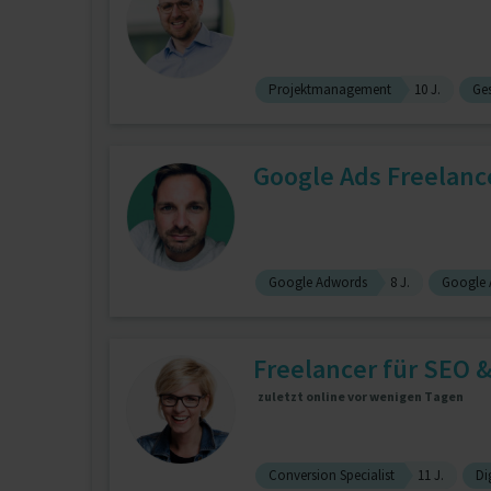
Projektmanagement
10 J.
Ges
Google Ads Freelancer
Google Adwords
8 J.
Google 
Freelancer für SEO 
zuletzt online vor wenigen Tagen
Conversion Specialist
11 J.
Di