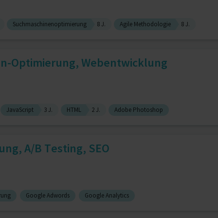
Suchmaschinenoptimierung
8 J.
Agile Methodologie
8 J.
ion-Optimierung, Webentwicklung
JavaScript
3 J.
HTML
2 J.
Adobe Photoshop
ung, A/B Testing, SEO
rung
Google Adwords
Google Analytics