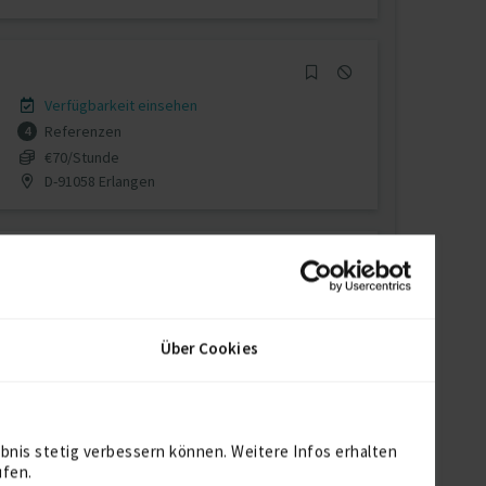
Verfügbarkeit einsehen
Referenzen
4
€70/Stunde
D-91058 Erlangen
Verfügbarkeit einsehen
Referenzen
7
Über Cookies
€100/Stunde
D-10557 Berlin
bnis stetig verbessern können. Weitere Infos erhalten
ufen.