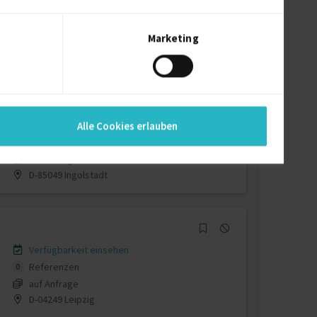
Verfügbarkeit einsehen
Referenzen
0
auf Anfrage
Marketing
D-Heldenstein, Oberbayern
Verfügbarkeit einsehen
Alle Cookies erlauben
Referenzen
0
auf Anfrage
D-85049 Ingolstadt
Verfügbarkeit einsehen
Referenzen
0
auf Anfrage
D-04249 Leipzig