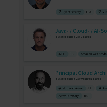
Cyber Security
11 J.
Mic
Java- / Cloud- / AI-So
zuletzt online vor 9 Tagen
J2EE
8 J.
Amazon Web Service
Principal Cloud Archi
zuletzt online vor wenigen Tagen
Microsoft Azure
6 J.
Ama
Active Directory
10 J.