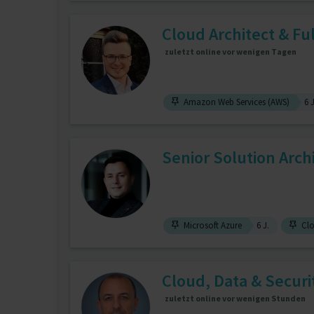
Cloud Architect & Ful
zuletzt online vor wenigen Tagen
Amazon Web Services (AWS)
6 J
Senior Solution Arch
Microsoft Azure
6 J.
Clo
Cloud, Data & Securit
zuletzt online vor wenigen Stunden