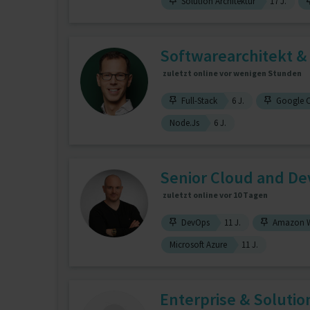
Solution Architektur
17 J.
Softwarearchitekt & 
zuletzt online vor wenigen Stunden
Full-Stack
6 J.
Google 
Node.Js
6 J.
Senior Cloud and De
zuletzt online vor 10 Tagen
DevOps
11 J.
Amazon We
Microsoft Azure
11 J.
Enterprise & Solution