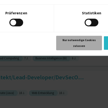
 Spezialist
5 J.
Data Science
4 J.
Python
8 J.
Präferenzen
Statistiken
Ops
5 J.
iness Intelligence, Data Wa...
Nur notwendige Cookies
zulassen
oud Computing
7 J.
Business Intelligence (BI)
6 J.
itekt/Lead-Developer/DevSecO...
nate (Java)
18 J.
Web Entwicklung
18 J.