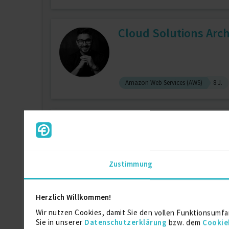
Cloud Solutions Arch
Amazon Web Services (AWS)
8 J.
Tech Lead & Backend
zuletzt online vor wenigen Tagen
Zustimmung
Software Architecture
11 J.
Herzlich Willkommen!
Senior Data Engineer 
Wir nutzen Cookies, damit Sie den vollen Funktionsumfa
Sie in unserer
Datenschutzerklärung
bzw. dem
Cookie