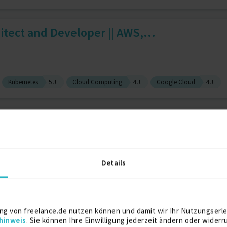
itect and Developer || AWS,...
Kubernetes
5 J.
Cloud Computing
4 J.
Google Cloud
4 J.
 Engineer • DevOps / Cloud A...
Details
Technische Projektleitung / Teamleitung
9 J.
/ AI Engineer / Cloud Arch...
ng von freelance.de nutzen können und damit wir Ihr Nutzungserle
hinweis
. Sie können Ihre Einwilligung jederzeit ändern oder widerr