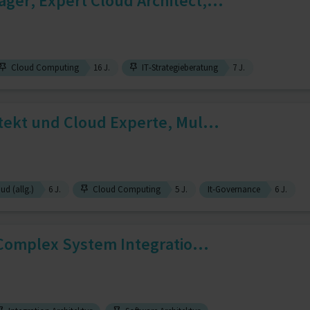
er, Expert Cloud Architect,...
Cloud Computing
16 J.
IT-Strategieberatung
7 J.
tekt und Cloud Experte, Mul...
ud (allg.)
6 J.
Cloud Computing
5 J.
It-Governance
6 J.
| Complex System Integratio...