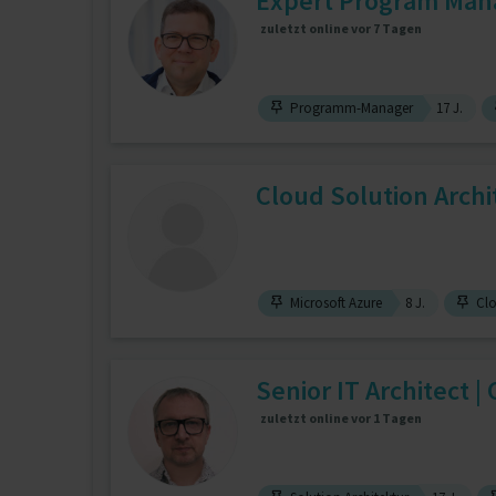
Expert Program Manag
zuletzt online vor 7 Tagen
Programm-Manager
17 J.
Cloud Solution Archi
Microsoft Azure
8 J.
Clo
Senior IT Architect 
zuletzt online vor 1 Tagen