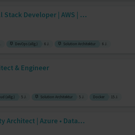
l Stack Developer | AWS | ...
.
DevOps (allg.)
6 J.
Solution Architektur
6 J.
itect & Engineer
ud (allg.)
5 J.
Solution Architektur
5 J.
Docker
15 J.
y Architect | Azure • Data...