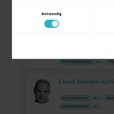
Einwilligungsauswahl
Data Engineer
6 J.
Cloud
Notwendig
SQL
8 J.
ETL
6 J.
Dev
Cloud Architect, Bus
zuletzt online vor wenigen Tagen
IT-Strategieberatung
12 J.
Cl
Cloud-Solution-Arch
Spring Framework
20 J.
Hiber
Cloud Computing
13 J.