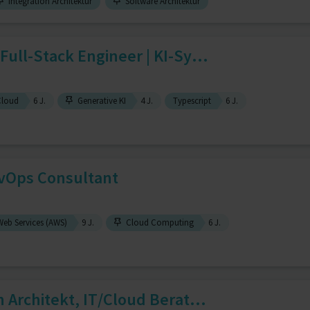
Integration Architektur
Software Architektur
Full-Stack Engineer | KI-Sy...
Cloud
6 J.
Generative KI
4 J.
Typescript
6 J.
vOps Consultant
b Services (AWS)
9 J.
Cloud Computing
6 J.
 Architekt, IT/Cloud Berat...