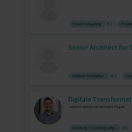
Cloud Computing
9 J.
Projek
Senior Architect for
Solution Architektur
13 J.
Clo
Digitale Transformati
zuletzt online vor wenigen Tagen
Schulung / Coaching (allg.)
12 J.