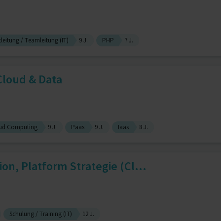
tleitung / Teamleitung (IT)
9 J.
PHP
7 J.
 Cloud & Data
ud Computing
9 J.
Paas
9 J.
Iaas
8 J.
on, Platform Strategie (Cl...
Schulung / Training (IT)
12 J.