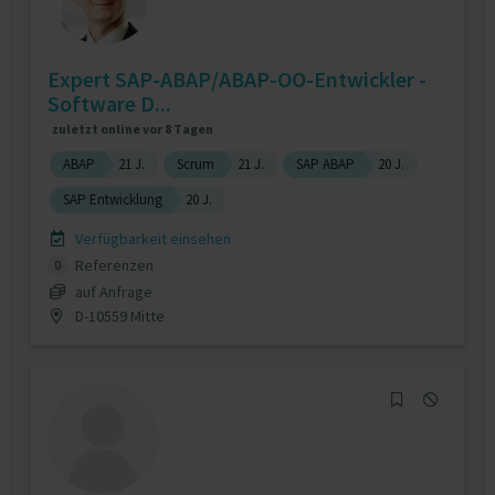
Expert SAP-ABAP/ABAP-OO-Entwickler -
Software D...
zuletzt online vor 8 Tagen
ABAP
21 J.
Scrum
21 J.
SAP ABAP
20 J.
SAP Entwicklung
20 J.
Verfügbarkeit einsehen
Referenzen
0
auf Anfrage
D-10559 Mitte