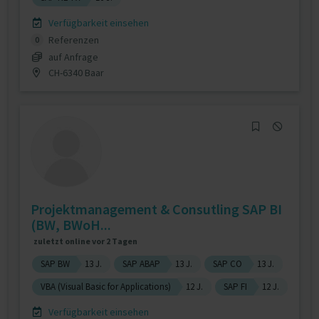
Verfügbarkeit einsehen
Referenzen
0
auf Anfrage
CH-6340 Baar
Projektmanagement & Consutling SAP BI
(BW, BWoH...
zuletzt online vor 2 Tagen
SAP BW
13 J.
SAP ABAP
13 J.
SAP CO
13 J.
VBA (Visual Basic for Applications)
12 J.
SAP FI
12 J.
Verfügbarkeit einsehen