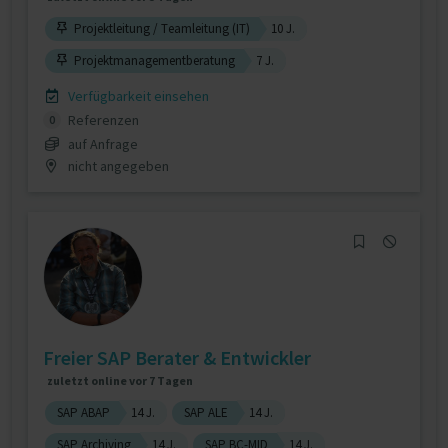
Projektleitung / Teamleitung (IT)
10 J.
Projektmanagementberatung
7 J.
Verfügbarkeit einsehen
Referenzen
0
auf Anfrage
nicht angegeben
Freier SAP Berater & Entwickler
zuletzt online vor 7 Tagen
SAP ABAP
14 J.
SAP ALE
14 J.
SAP Archiving
14 J.
SAP BC-MID
14 J.