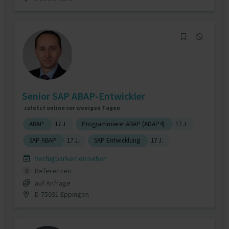
Senior SAP ABAP-Entwickler
zuletzt online vor wenigen Tagen
ABAP
17 J.
Programmierer ABAP (ADAP4)
17 J.
SAP ABAP
17 J.
SAP Entwicklung
17 J.
Verfügbarkeit einsehen
Referenzen
0
auf Anfrage
D-75031 Eppingen