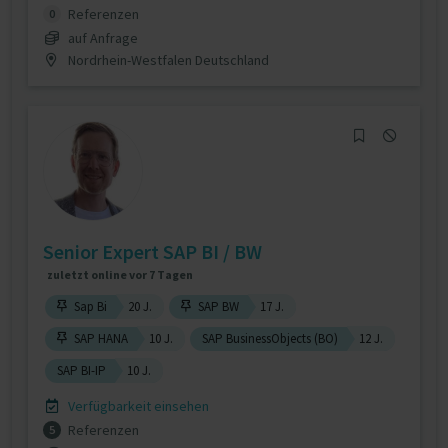
Referenzen
0
auf Anfrage
Nordrhein-Westfalen Deutschland
Senior Expert SAP BI / BW
zuletzt online vor 7 Tagen
Sap Bi
20 J.
SAP BW
17 J.
SAP HANA
10 J.
SAP BusinessObjects (BO)
12 J.
SAP BI-IP
10 J.
Verfügbarkeit einsehen
Referenzen
5