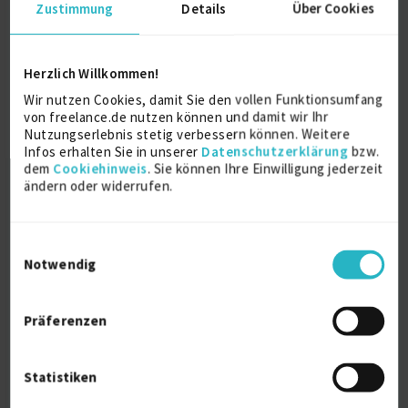
Zustimmung
Details
Über Cookies
SAP Sales und Distribution
13 J.
SAP Logistik
SAP PM/CS
SAP LE
12 J.
Sap Mm
9 J.
Herzlich Willkommen!
Verfügbarkeit einsehen
Wir nutzen Cookies, damit Sie den vollen Funktionsumfang
Referenzen
0
von freelance.de nutzen können und damit wir Ihr
€90/Stunde
Nutzungserlebnis stetig verbessern können. Weitere
D-90489 Nürnberg
Infos erhalten Sie in unserer
Datenschutzerklärung
bzw.
dem
Cookiehinweis
. Sie können Ihre Einwilligung jederzeit
ändern oder widerrufen.
Einwilligungsauswahl
Notwendig
SAP Logistik Consulting
Präferenzen
zuletzt online vor wenigen Tagen
Idoc
11 J.
SAP Beratung (allg.)
11 J.
Statistiken
Sap Mm
11 J.
SAP MM-IM
11 J.