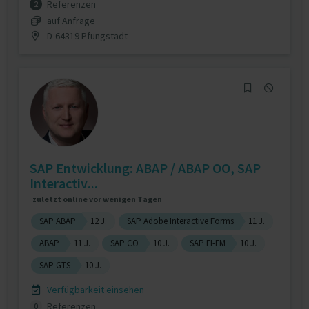
Referenzen
2
auf Anfrage
D-64319 Pfungstadt
SAP Entwicklung: ABAP / ABAP OO, SAP
Interactiv...
zuletzt online vor wenigen Tagen
SAP ABAP
12 J.
SAP Adobe Interactive Forms
11 J.
ABAP
11 J.
SAP CO
10 J.
SAP FI-FM
10 J.
SAP GTS
10 J.
Verfügbarkeit einsehen
Referenzen
0