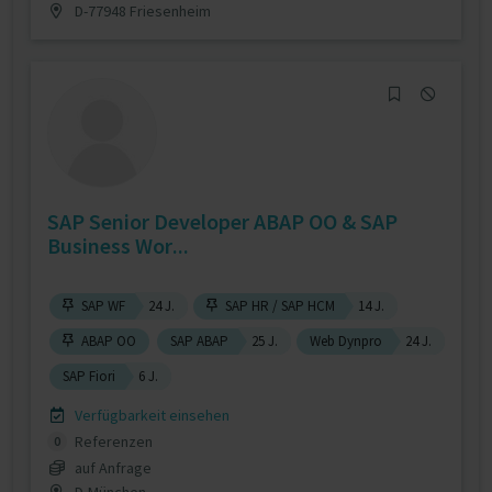
D-77948 Friesenheim
SAP Senior Developer ABAP OO & SAP
Business Wor...
SAP WF
24 J.
SAP HR / SAP HCM
14 J.
ABAP OO
SAP ABAP
25 J.
Web Dynpro
24 J.
SAP Fiori
6 J.
Verfügbarkeit einsehen
Referenzen
0
auf Anfrage
D-München