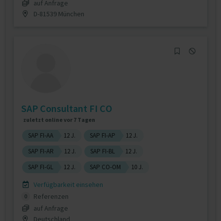
auf Anfrage
D-81539 München
SAP Consultant FI CO
zuletzt online vor 7 Tagen
SAP FI-AA
12 J.
SAP FI-AP
12 J.
SAP FI-AR
12 J.
SAP FI-BL
12 J.
SAP FI-GL
12 J.
SAP CO-OM
10 J.
Verfügbarkeit einsehen
Referenzen
0
auf Anfrage
Deutschland