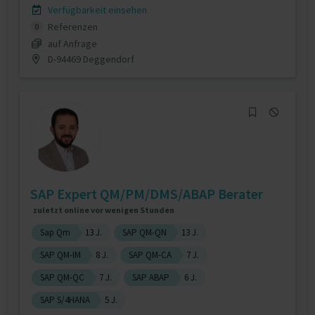
Verfügbarkeit einsehen
Referenzen
0
auf Anfrage
D-94469 Deggendorf
SAP Expert QM/PM/DMS/ABAP Berater
zuletzt online vor wenigen Stunden
Sap Qm
13 J.
SAP QM-QN
13 J.
SAP QM-IM
8 J.
SAP QM-CA
7 J.
SAP QM-QC
7 J.
SAP ABAP
6 J.
SAP S/4HANA
5 J.