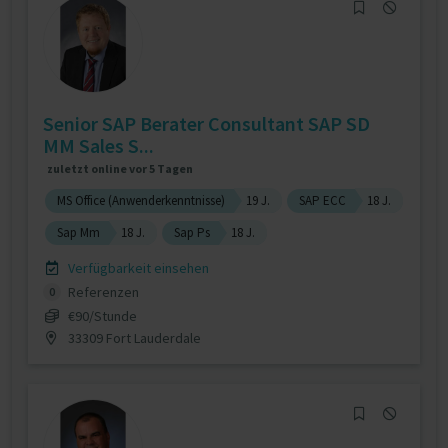
Senior SAP Berater Consultant SAP SD
MM Sales S...
zuletzt online vor 5 Tagen
MS Office (Anwenderkenntnisse)
19 J.
SAP ECC
18 J.
Sap Mm
18 J.
Sap Ps
18 J.
Verfügbarkeit einsehen
Referenzen
0
€90/Stunde
33309 Fort Lauderdale