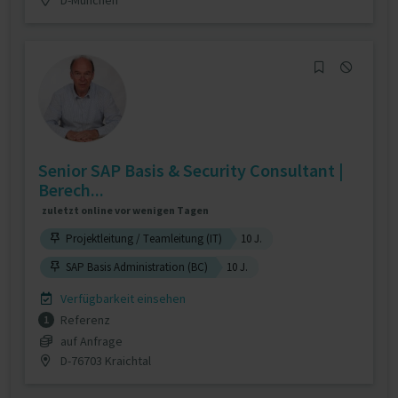
Senior SAP Basis & Security Consultant |
Berech...
zuletzt online vor wenigen Tagen
Projektleitung / Teamleitung (IT)
10 J.
SAP Basis Administration (BC)
10 J.
Verfügbarkeit einsehen
Referenz
1
auf Anfrage
D-76703 Kraichtal