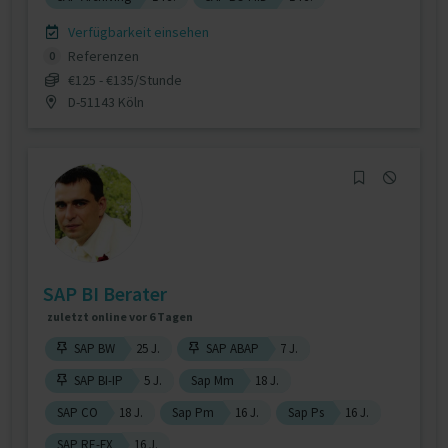
Verfügbarkeit einsehen
Referenzen
0
€125 - €135/Stunde
D-51143 Köln
SAP BI Berater
zuletzt online vor 6 Tagen
SAP BW
25 J.
SAP ABAP
7 J.
SAP BI-IP
5 J.
Sap Mm
18 J.
SAP CO
18 J.
Sap Pm
16 J.
Sap Ps
16 J.
SAP RE-FX
16 J.