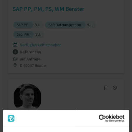
SAP PP, PM, PS, WM Berater
SAP PP
9 J.
SAP Datenmigration
9 J.
Sap Pm
9 J.
Verfügbarkeit einsehen
Referenzen
5
auf Anfrage
D-32257 Bünde
SAP Consultant