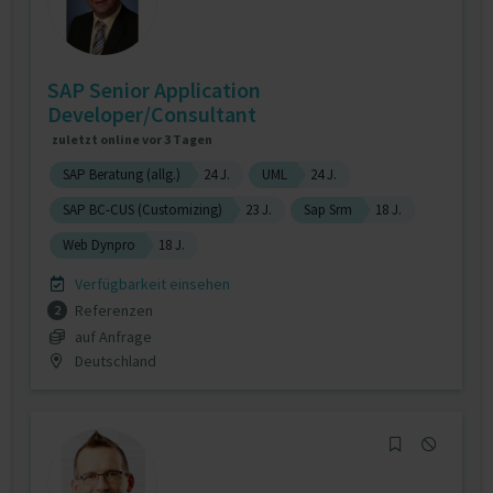
SAP Senior Application
Developer/Consultant
zuletzt online vor 3 Tagen
SAP Beratung (allg.)
24 J.
UML
24 J.
SAP BC-CUS (Customizing)
23 J.
Sap Srm
18 J.
Web Dynpro
18 J.
Verfügbarkeit einsehen
Referenzen
2
auf Anfrage
Deutschland