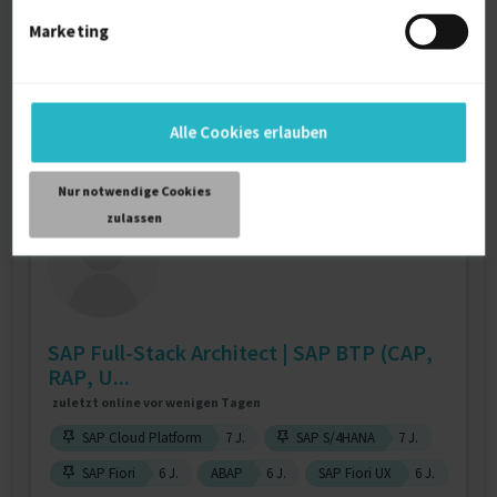
SAP MM-PUR
10 J.
SAP MM-EDI
9 J.
Marketing
Verfügbarkeit einsehen
Referenzen
0
auf Anfrage
Alle Cookies erlauben
D-50935 Köln
Nur notwendige Cookies
zulassen
SAP Full-Stack Architect | SAP BTP (CAP,
RAP, U...
zuletzt online vor wenigen Tagen
SAP Cloud Platform
7 J.
SAP S/4HANA
7 J.
SAP Fiori
6 J.
ABAP
6 J.
SAP Fiori UX
6 J.