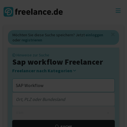
Toggl
menu
Möchten Sie diese Suche speichern? Jetzt
einloggen
oder
registrieren
Hinweise zur Suche
Sap workflow Freelancer
Freelancer nach Kategorien
0 km
SUCHE