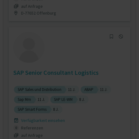
auf Anfrage
D-77652 Offenburg
SAP Senior Consultant Logistics
SAP Sales und Distribution
11 J.
ABAP
11 J.
Sap Mm
11 J.
SAP LE-WM
8 J.
SAP Smart Forms
8 J.
Verfügbarkeit einsehen
Referenzen
0
auf Anfrage