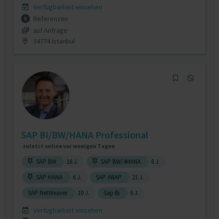
Verfügbarkeit einsehen
Referenzen
6
auf Anfrage
34774 Istanbul
SAP BI/BW/HANA Professional
zuletzt online vor wenigen Tagen
SAP BW
16 J.
SAP BW/4HANA
6 J.
SAP HANA
6 J.
SAP ABAP
21 J.
SAP NetWeaver
10 J.
Sap Bi
6 J.
Verfügbarkeit einsehen