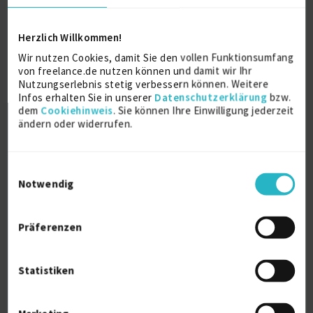
Des Weiteren habe ich Software-Lösungen im
Bereich SAP R/3 FI/CO und SAP S/4 Hana
Herzlich Willkommen!
implementiert und die Anwender in diesen Bereichen
geschult. Vor meiner Tätigkeit als Berater war ich
Wir nutzen Cookies, damit Sie den vollen Funktionsumfang
einige Jahre operativ im Controlling, Vertrieb,
von freelance.de nutzen können und damit wir Ihr
Personalwesen und in der kaufmännischen
Nutzungserlebnis stetig verbessern können. Weitere
Projektleitung von Industrie- und
Infos erhalten Sie in unserer
Datenschutzerklärung
bzw.
Telekommunikations- Unternehmen tätig.
dem
Cookiehinweis
. Sie können Ihre Einwilligung jederzeit
ändern oder widerrufen.
Weitere Kenntnisse
Einwilligungsauswahl
Full Life Projekte und Roll Out Erfahrungen 20
Notwendig
erfolgreiche Paneuropäische Systems Rollout
10 erfolgreiche Einführungs-Projekte.
Präferenzen
Key Skills – Modul0 SAP – Hauptbuch (FI-GL)
SAP – Neues Hauptbuch
SAP – Debitorenbuchhaltung (FI-AR)
Statistiken
SAP – Kreditorenbuchhaltung (FI-AP)
SAP – Anlagenbuchhaltung (FI-AA)
SAP – Banking