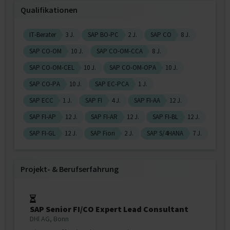
Qualifikationen
IT-Berater
3 J.
SAP BO-PC
2 J.
SAP CO
8 J.
SAP CO-OM
10 J.
SAP CO-OM-CCA
8 J.
SAP CO-OM-CEL
10 J.
SAP CO-OM-OPA
10 J.
SAP CO-PA
10 J.
SAP EC-PCA
1 J.
SAP ECC
1 J.
SAP FI
4 J.
SAP FI-AA
12 J.
SAP FI-AP
12 J.
SAP FI-AR
12 J.
SAP FI-BL
12 J.
SAP FI-GL
12 J.
SAP Fiori
2 J.
SAP S/4HANA
7 J.
Projekt‐ & Berufserfahrung
SAP Senior FI/CO Expert Lead Consultant
DHl AG, Bonn