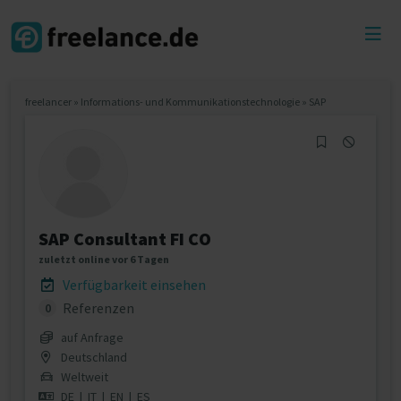
Toggl
menu
freelancer
»
Informations- und Kommunikationstechnologie
»
SAP
SAP Consultant FI CO
zuletzt online vor 6 Tagen
Verfügbarkeit einsehen
Referenzen
0
auf Anfrage
Deutschland
Weltweit
DE
|
IT
|
EN
|
ES