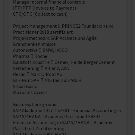
Manage Internal financial controls
ITP/PTP (Invoice to Payment)
CTC/OTC (Collect to cash)
Project Management  PRINCE2 Foundation und
Practitioner 2018 zertifiziert
Projektmethodik: SAP Activate und Agile
Branchenkenntnisse:
Automotive  BMW, IVECO
Pharma  Roche
Baustoffindustrie  Cemex, Heidelberger Cement
Versicherung  Allianz, AXA
Retail  Marc O’Polo AG
BI – Non SAP  MIS Decision Ware
Visual Basic
Microsoft Access
Business background:
SAP Akademie 2017: TS4F01 - Financial Accounting in
SAP S/4HANA – Academy Part I und TS4F02 -
Financial Accounting in SAP S/4HANA – Academy
Part II mit Zertifizierung
SAP Akademie 2003: FI/CO