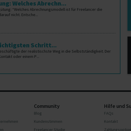
ng: Welches Abrechn...
gütung: “Welches Abrechnungsmodell ist für Freelancer die
rauf nicht. Entsche...
chtigsten Schritt...
Beschäftigte der realistischste Weg in die Selbstständigkeit. Der
Kontakt oder einem P...
Community
Hilfe und S
Blog
FAQs
nternehmen
Kundenstimmen
Kontakt
en
Freelancer Studie
Zahlungsoptio