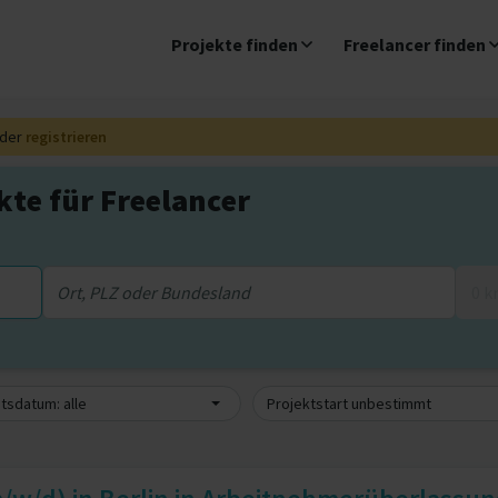
Projekte finden
Freelancer finden
der
registrieren
te für Freelancer
0 
sdatum: alle
Projektstart unbestimmt