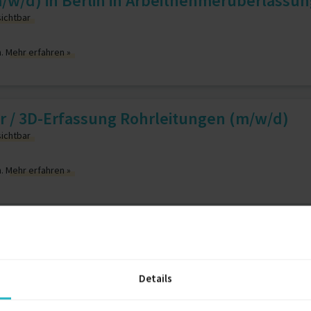
w/d) in Berlin in Arbeitnehmerüberlassun
sichtbar
n.
Mehr erfahren »
r / 3D-Erfassung Rohrleitungen (m/w/d)
sichtbar
n.
Mehr erfahren »
ur (m/w/d)
sichtbar
Details
n.
Mehr erfahren »