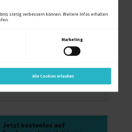
bnis stetig verbessern können. Weitere Infos erhalten
ufen.
reframes Projekte für Freiberufler
Marketing
sserkraft Projekte für Freiberufler
rkforce Software Projekte für Freiberufler
bui Projekte für Freiberufler
ns Projekte für Freiberufler
Alle Cookies erlauben
Jetzt kostenlos auf