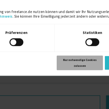
ng von freelance.de nutzen können und damit wir Ihr Nutzungserle
hinweis
. Sie können Ihre Einwilligung jederzeit ändern oder widerr
ufler
Wirkungsanalyse Projekte für Freiberufler
Wi
Präferenzen
Statistiken
Web Applikationen Projekte für Freiberufler
Wa
WFI Projekte für Freiberufler
Wo
Windows Client Projekte für Freiberufler
We
Wireshark Projekte für Freiberufler
Wa
Nur notwendige Cookies
zulassen