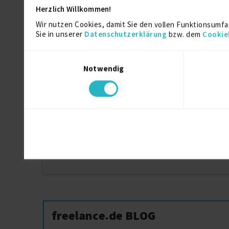
Herzlich Willkommen!
Wir nutzen Cookies, damit Sie den vollen Funktionsumfa
Sie in unserer
Datenschutzerklärung
bzw. dem
Cookie
Ähnliche Projekte
Einwilligungsauswahl
Wirtschaftliche Analyse Projekte für Freiber
Notwendig
Web Application Framework Projekte für
Freiberufler
Wirtschaft Projekte für Freiberufler
workplace Projekte für Freiberufler
WLAN Projekte für Freiberufler
freelance.de BLOG