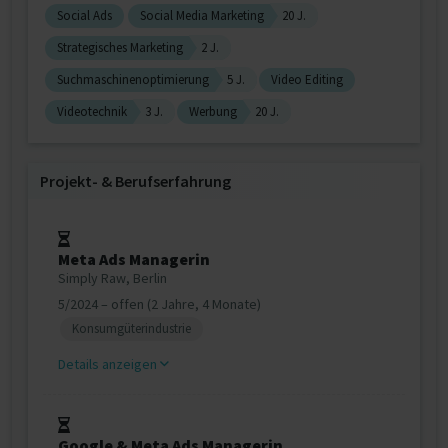
Social Ads
Social Media Marketing
20 J.
Strategisches Marketing
2 J.
Suchmaschinenoptimierung
5 J.
Video Editing
Videotechnik
3 J.
Werbung
20 J.
Projekt‐ & Berufserfahrung
Meta Ads Managerin
Simply Raw, Berlin
5/2024 – offen (2 Jahre, 4 Monate)
Konsumgüterindustrie
Details anzeigen
Google & Meta Ads Managerin