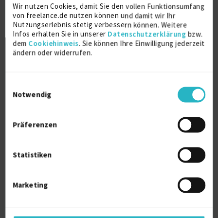
Wir nutzen Cookies, damit Sie den vollen Funktionsumfang
2005
von freelance.de nutzen können und damit wir Ihr
Paris
Nutzungserlebnis stetig verbessern können. Weitere
Infos erhalten Sie in unserer
Datenschutzerklärung
bzw.
dem
Cookiehinweis
. Sie können Ihre Einwilligung jederzeit
ändern oder widerrufen.
Über mich
Du möchtest deine Kunden schneller und gezielter
Einwilligungsauswahl
mit Meta Ads erreichen?
Notwendig
Ich verfüge über fundierte Meta Ads Kenntnisse und
betreue seit über fünf Jahren erfolgreich Meta Ads
Präferenzen
Kampagnen (Facebook & Instagram) für Lifestyle,
Fashion und Beauty Brands. Vom technischen Set-Up
des Werbeanzeigenmanagers mit Tracking und
Statistiken
Commerce Manager über strategische
Kampagnenplanung bis hin zur Gestaltung von
überzeugenden, ästhetischen Creatives decke ich das
Marketing
gesamte Spektrum ab, um die festgelegten
Kampagnenziele bestmöglich zu erreichen. Dabei ist
es mir wichtig, die Markenidentität und die
übergeordnete Content Strategie im Blick zu