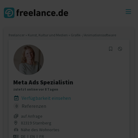
Toggl
menu
freelancer
»
Kunst, Kultur und Medien
»
Grafik- / Animationssoftware
Meta Ads Spezialistin
zuletzt online vor 8 Tagen
Verfügbarkeit einsehen
Referenzen
0
auf Anfrage
82319 Starnberg
Nähe des Wohnortes
DE
|
EN
|
FR