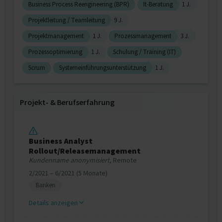
Business Process Reengineering (BPR)
It-Beratung
1 J.
Projektleitung / Teamleitung
9 J.
Projektmanagement
1 J.
Prozessmanagement
3 J.
Prozessoptimierung
1 J.
Schulung / Training (IT)
Scrum
Systemeinführungsunterstützung
1 J.
Projekt‐ & Berufserfahrung
Business Analyst
Rollout/Releasemanagement
Kundenname anonymisiert
, Remote
2/2021 – 6/2021 (5 Monate)
Banken
Details anzeigen