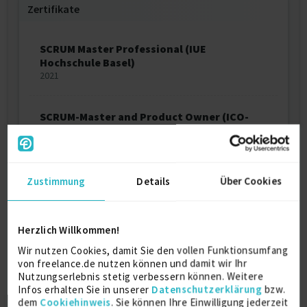
Zertifikate
SCRUM Master Professional (IUE
Hochschule Basel)
2021
SCRUM-Master and Product Owner (ICO-
CERT Basiszertifizierung)
2020
Zustimmung
Details
Über Cookies
Zertifizierter Leiter Organisation
2016
Herzlich Willkommen!
IT-Berater
Wir nutzen Cookies, damit Sie den vollen Funktionsumfang
2013
von freelance.de nutzen können und damit wir Ihr
Nutzungserlebnis stetig verbessern können. Weitere
Infos erhalten Sie in unserer
Datenschutzerklärung
bzw.
Microsoft-Zertifizierung Konfiguration &
dem
Cookiehinweis
. Sie können Ihre Einwilligung jederzeit
Management Sharepoint 2016