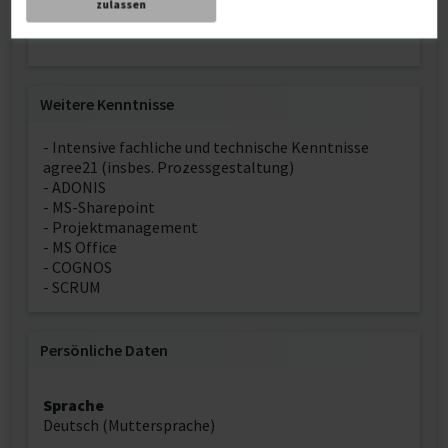
zulassen
Nürnberg
Weitere Kenntnisse
- Intensive fachliche und technische Kenntnisse
agree21 (insbes. Prozessgestaltung)
- ADONIS
- MS-Sharepoint
- Projektmanagement
- MS Office
- COGNOS
- SCRUM
Persönliche Daten
Sprache
Deutsch (Muttersprache)