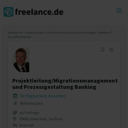
Toggl
menu
freelancer
»
Informations- und Kommunikationstechnologie
»
Weitere IT-
Qualifikationen
Projektleitung/Migrationsmanagement
und Prozessgestaltung Banking
Verfügbarkeit einsehen
Referenzen
0
auf Anfrage
09661 Hainichen, Sachsen
National