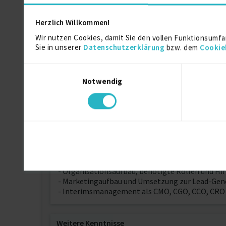
Herzlich Willkommen!
Ausbildung
Wir nutzen Cookies, damit Sie den vollen Funktionsumfa
Sie in unserer
Datenschutzerklärung
bzw. dem
Cookie
Communication, Economics
Einwilligungsauswahl
Bachelor of Arts Cum Laude
Notwendig
Über mich
Hierbei kann ich Ihnen helfen:
- Vertriebsaufbau und Optimierung des Salespro
- Go-To-Market Strategie für Deutschland und E
- Organisationsaufbau, benötigte Rollen und Hir
- Marketingaufbau und Umsetzung zur Lead-Gen
- Interimsmanagement als CMO, CGO, CCO, CRO
Weitere Kenntnisse