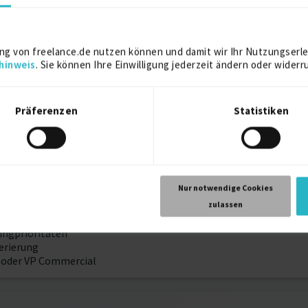
ng von freelance.de nutzen können und damit wir Ihr Nutzungserle
hinweis
. Sie können Ihre Einwilligung jederzeit ändern oder widerr
2006
Worcester, Massachussetts, USA
Präferenzen
Statistiken
Nur notwendige Cookies
zesses
zulassen
uropa
ingprioritäten
erierung
 oder VP Commercial