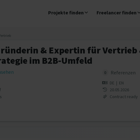
Projekte finden
Freelancer finden
Vertrieb
ründerin & Expertin für Vertrieb
rategie im B2B-Umfeld
insehen
Referenzen
0
DE
|
EN
f
20.05.2026
s
Contract ready