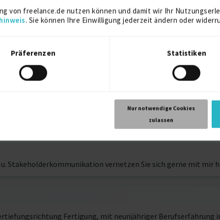
ng von freelance.de nutzen können und damit wir Ihr Nutzungserle
hinweis
. Sie können Ihre Einwilligung jederzeit ändern oder widerr
Präferenzen
Statistiken
t Ihrer Produkte herauszuschälen und zu erzählen..
ismus und Produktmarketing und meiner Fähigkeit, Zusammenhäng
zahlreiche Produkte und Technologien glaubwürdig positioniert.
Nur notwendige Cookies
st, dass es täglich so viele spannende neue Ideen zu entdecken gib
zulassen
kunft der Arbeit, die Schule von morgen und ein grundlegendes Upd
 u. Stakeholderkommunikation vernetzen Sie sich gerne mit mir hi
ertiefungsrichtung Fertigung, mit neunjähriger Berufserfahrung i