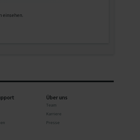
n einsehen.
upport
Über uns
Team
Karriere
nen
Presse