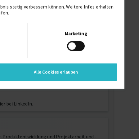
bnis stetig verbessern können. Weitere Infos erhalten
ufen.
Marketing
e herzustellen, kreativ zu kombinieren und
.
Alle Cookies erlauben
t.
ate unseres Wirtschaftens und
er bei LinkedIn.
n Produktentwicklung und Projektarbeit und -