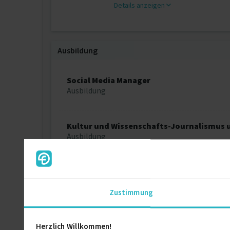
Details anzeigen
Ausbildung
Social Media Manager
Ausbildung
Kultur und Wissenschafts-Journalismus 
Ausbildung
Fachjournalist
Ausbildung
Zustimmung
Mikrosystemtechnik
Herzlich Willkommen!
Diplom Ingenieur (FH)