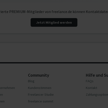
rierte PREMIUM-Mitglieder von freelance.de können Kontaktdate
Jetzt Mitglied werden
Community
Hilfe und S
Blog
FAQs
nternehmen
Kundenstimmen
Kontakt
en
Freelancer Studie
Zahlungsoptio
hmen
freelance summit