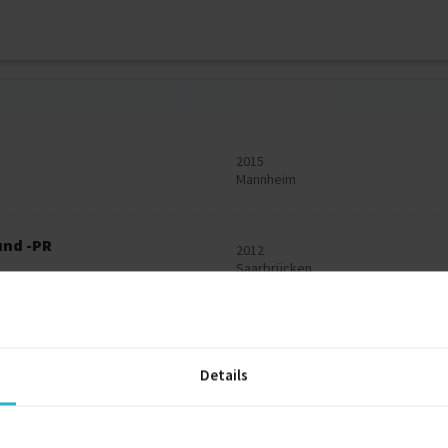
2015
Mannheim
und -PR
2012
Saarbrücken
2008
Berlin
Details
2000
Kaiserslautern