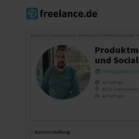
freelancer
»
Kommunikation, Marketing und Öffentlichkeitsarbeit
»
Produktma
und Social
Verfügbarkeit e
auf Anfrage
66121 Saarbrücken
auf Anfrage
Kurzvorstellung