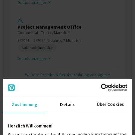
Details anzeigen
Project Management Office
Continental - Temic, Markdorf
8/2021 – 2/2024 (2 Jahre, 7 Monate)
Automobilindustrie
Details anzeigen
Weitere Projekt‐ & Berufserfahrung anzeigen
Ausbildung
Zustimmung
Details
Über Cookies
Elektrotechnik (Informationsverarbeitung
/ Mikrocontrollertechnik)
Herzlich Willkommen!
Dipl.-Ing (Elektrotechnik)
Wir nutzen Cookies, damit Sie den vollen Funktionsumfang