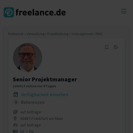
Toggl
menu
freelancer
»
Verwaltung
»
Projektleitung / -management / PMO
Senior Projektmanager
zuletzt online vor 4 Tagen
Verfügbarkeit einsehen
Referenzen
0
auf Anfrage
60487 Frankfurt am Main
auf Anfrage
DE
|
EN