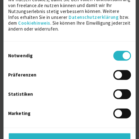
von freelance.de nutzen können und damit wir Ihr
Bielefeld
Nutzungserlebnis stetig verbessern können. Weitere
Infos erhalten Sie in unserer
Datenschutzerklärung
bzw.
dem
Cookiehinweis
. Sie können Ihre Einwilligung jederzeit
Projektmanagement
ändern oder widerrufen.
Diplom Projektmanager (FH)
Friedberg
Einwilligungsauswahl
Notwendig
Über mich
Präferenzen
Gesamt-/SW-Teil-Projektleitung / Automotive
Statistiken
Weitere Kenntnisse
Marketing
Projektmanagement / PMO
Persönliche Daten