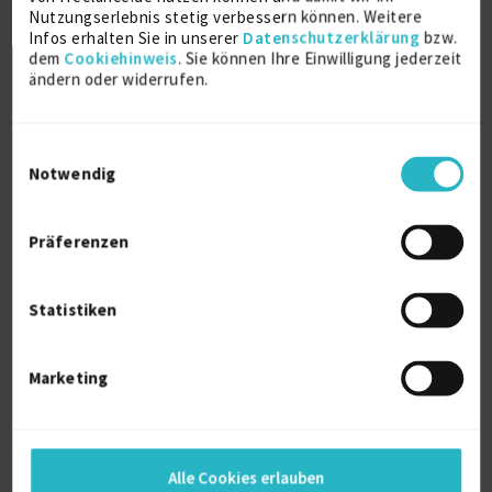
Nutzungserlebnis stetig verbessern können. Weitere
Infos erhalten Sie in unserer
Datenschutzerklärung
bzw.
Über mich
dem
Cookiehinweis
. Sie können Ihre Einwilligung jederzeit
ändern oder widerrufen.
[...] wurde 2008 als Hersteller unabhäniges
Unternehmen
im Bereich der industriellen
Einwilligungsauswahl
Automatisierungstechnik gegründet.
Notwendig
Unsere Aufgabenschwerpunkte liegen in der SPS –
Programmierung
Präferenzen
sowie den dazugehörigen Bedienoberflächen
verschiedener Hersteller.
Statistiken
Komplette Projektabwicklungen im Herstellerwerk
oder auch beim Endkunden runden unser Profil ab.
Marketing
Kernkompetenzen
• Simatic S5 / S7 Classic ( Kop, Fup, AWL)
• Simatic TIA Portal (KOP, FUP, AWL, Graph)
• Simatic Safety Advanced
Alle Cookies erlauben