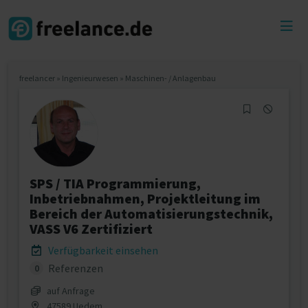
Toggl
menu
freelancer
»
Ingenieurwesen
»
Maschinen- / Anlagenbau
SPS / TIA Programmierung,
Inbetriebnahmen, Projektleitung im
Bereich der Automatisierungstechnik,
VASS V6 Zertifiziert
Verfügbarkeit einsehen
Referenzen
0
auf Anfrage
47589 Uedem