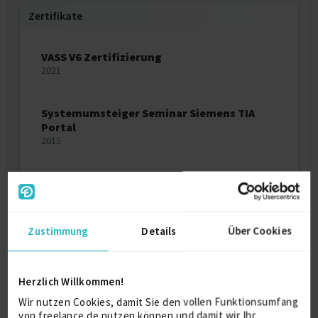
Zertifikate
VASS V6 Zertifizierung
2021
Systemumsteiger Seminar Siemens TIA
Portal
2015
Ausbildung
Zustimmung
Details
Über Cookies
Elektrotechnik
Dipl-Ing. Elektrotechnik
1991
Herzlich Willkommen!
Krefeld
Wir nutzen Cookies, damit Sie den vollen Funktionsumfang
von freelance.de nutzen können und damit wir Ihr