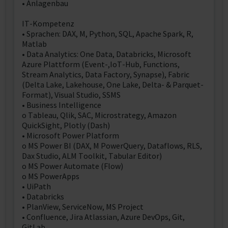
• Anlagenbau
IT-Kompetenz
• Sprachen: DAX, M, Python, SQL, Apache Spark, R,
Matlab
• Data Analytics: One Data, Databricks, Microsoft
Azure Plattform (Event-,IoT-Hub, Functions,
Stream Analytics, Data Factory, Synapse), Fabric
(Delta Lake, Lakehouse, One Lake, Delta- & Parquet-
Format), Visual Studio, SSMS
• Business Intelligence
o Tableau, Qlik, SAC, Microstrategy, Amazon
QuickSight, Plotly (Dash)
• Microsoft Power Platform
o MS Power BI (DAX, M PowerQuery, Dataflows, RLS,
Dax Studio, ALM Toolkit, Tabular Editor)
o MS Power Automate (Flow)
o MS PowerApps
• UiPath
• Databricks
• PlanView, ServiceNow, MS Project
• Confluence, Jira Atlassian, Azure DevOps, Git,
GitLab