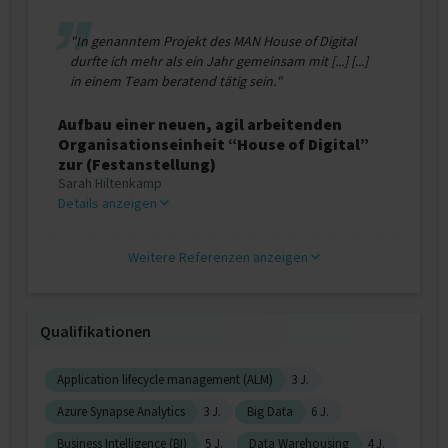
"In genanntem Projekt des MAN House of Digital
durfte ich mehr als ein Jahr gemeinsam mit [...] [...]
in einem Team beratend tätig sein."
Aufbau einer neuen, agil arbeitenden
Organisationseinheit “House of Digital”
zur (Festanstellung)
Sarah Hiltenkamp
Details anzeigen
Weitere Referenzen anzeigen
Qualifikationen
Application lifecycle management (ALM)
3 J.
Azure Synapse Analytics
3 J.
Big Data
6 J.
Business Intelligence (BI)
5 J.
Data Warehousing
4 J.