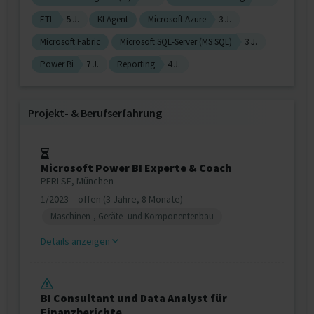
ETL
5 J.
KI Agent
Microsoft Azure
3 J.
Microsoft Fabric
Microsoft SQL-Server (MS SQL)
3 J.
Power Bi
7 J.
Reporting
4 J.
Projekt‐ & Berufserfahrung
Microsoft Power BI Experte & Coach
PERI SE, München
1/2023 – offen (3 Jahre, 8 Monate)
Maschinen-, Geräte- und Komponentenbau
Details anzeigen
BI Consultant und Data Analyst für
Finanzberichte