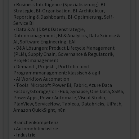
• Business Intelligence (Spezialisierung): BI-
Strategie, BI-Organisation, BI-Architektur,
Reporting & Dashboards, BI-Optimierung, Self-
Service BI
• Data & AI (D&A): Datenstrategie,
Datenmanagement, BI & Analytics, Data Science &
AI, Software Engineering, EAI
• D&A Lösungen: Product Lifecycle Management
(PLM), Supply Chain, Governance & Regulatorik,
Projektmanagement
• Demand-, Projekt-, Portfolio- und
Programmmanagement: klassisch & agil
• AI Workflow Automation
• Tools: Microsoft Power BI, Fabric, Azure Data
Factory/Storage/IoT-Hub, Synapse, One Data, SSMS,
PowerApps, Power Automate, Visual Studio,
PlanView, ServiceNow, Tableau, Databricks, UiPath,
Amazon QuickSight, n8n
Branchenkompetenz
• Automobilindustrie
• Industrie