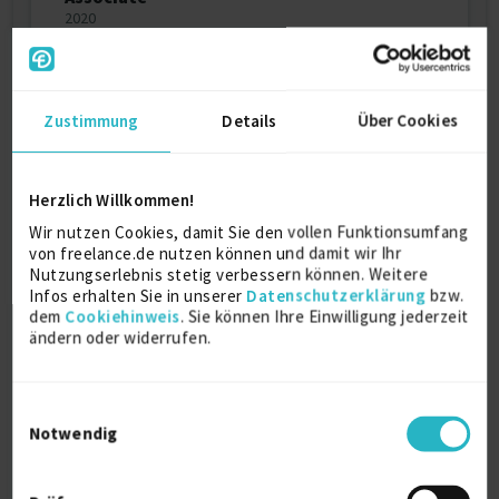
2020
Microsoft 70-778: Datenanalyse und -
visualisierung mit Microsoft Power BI
Zustimmung
Details
Über Cookies
2020
Microsoft Certified: Azure Fundamentals
Herzlich Willkommen!
2019
Wir nutzen Cookies, damit Sie den vollen Funktionsumfang
von freelance.de nutzen können und damit wir Ihr
Nutzungserlebnis stetig verbessern können. Weitere
Microsoft DAT207x: Analyzing and
Infos erhalten Sie in unserer
Datenschutzerklärung
bzw.
Visualizing Data with Power BI
dem
Cookiehinweis
. Sie können Ihre Einwilligung jederzeit
2019
ändern oder widerrufen.
Professional Scrum Master – PSM I
Einwilligungsauswahl
2018
Notwendig
Prince2:2009-Foundation