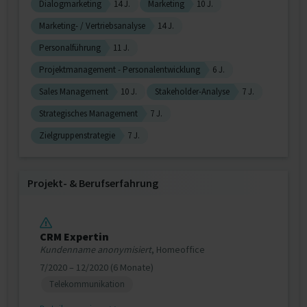
Dialogmarketing
14 J.
Marketing
10 J.
Marketing- / Vertriebsanalyse
14 J.
Personalführung
11 J.
Projektmanagement - Personalentwicklung
6 J.
Sales Management
10 J.
Stakeholder-Analyse
7 J.
Strategisches Management
7 J.
Zielgruppenstrategie
7 J.
Projekt‐ & Berufserfahrung
CRM Expertin
Kundenname anonymisiert
, Homeoffice
7/2020 – 12/2020 (6 Monate)
Telekommunikation