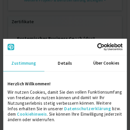
Weitere Projekt‐ & Berufserfahrung anzeigen
Zertifikate
Systemischer Business Coach (dvct
Zertifizierung)
2018
Zustimmung
Details
Über Cookies
Facilitator / Trainer für das Management
Training "Leading Self" der Oxford
Leaderhip Academy
Herzlich Willkommen!
2010
Wir nutzen Cookies, damit Sie den vollen Funktionsumfang
von freelance.de nutzen können und damit wir Ihr
Nutzungserlebnis stetig verbessern können. Weitere
Infos erhalten Sie in unserer
Datenschutzerklärung
bzw.
Ausbildung
dem
Cookiehinweis
. Sie können Ihre Einwilligung jederzeit
ändern oder widerrufen.
BWL