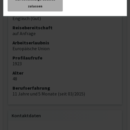
Sprache
Bulgarisch (Muttersprache)
zulassen
Deutsch (Fließend)
Englisch (Gut)
Reisebereitschaft
auf Anfrage
Arbeitserlaubnis
Europäische Union
Profilaufrufe
1923
Alter
48
Berufserfahrung
11 Jahre und 5 Monate (seit 03/2015)
Kontaktdaten