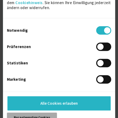
dem
Cookiehinweis
. Sie können Ihre Einwilligung jederzeit
ändern oder widerrufen.
Über mich
Einwilligungsauswahl
-> Konstruieren nach der Geometrische
Notwendig
Produktspezifikation(GPS) DIN EN ISO 1101
-> CAD Konstruktionen mit Creo, Solidworks,
Sheetmetal & Flächen, Baugruppenkonstruktionen,
Präferenzen
Zeichnungen
-> FEM - Analyse
Statistiken
Weitere Kenntnisse
Marketing
Dipl.-Ing. Maschinenbau / Konstruktion und
Entwicklung
Alle Cookies erlauben
Persönliche Daten
Nur notwendige Cookies