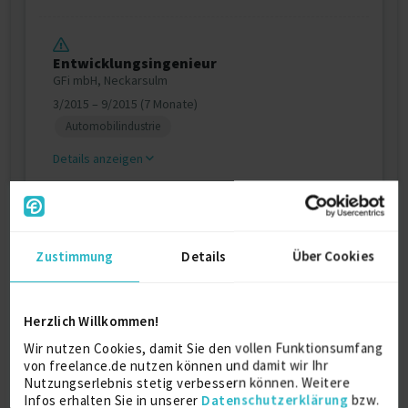
Entwicklungsingenieur
GFi mbH, Neckarsulm
3/2015 – 9/2015 (7 Monate)
Automobilindustrie
Details anzeigen
Weitere Projekt‐ & Berufserfahrung anzeigen
Zustimmung
Details
Über Cookies
Ausbildung
Herzlich Willkommen!
Maschinenbau
Diplom
Wir nutzen Cookies, damit Sie den vollen Funktionsumfang
von freelance.de nutzen können und damit wir Ihr
2014
Nutzungserlebnis stetig verbessern können. Weitere
RWTH Aachen
Infos erhalten Sie in unserer
Datenschutzerklärung
bzw.