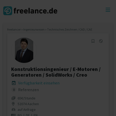
Toggl
menu
freelancer
»
Ingenieurwesen
»
Technisches Zeichnen / CAD / CAE
Konstruktionsingenieur / E-Motoren /
Generatoren / SolidWorks / Creo
Verfügbarkeit einsehen
Referenzen
0
65€/Stunde
52074 Aachen
auf Anfrage
BG
|
DE
|
EN