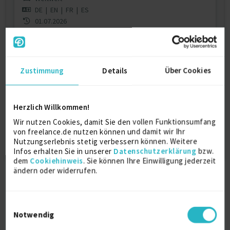
DE
|
EN
|
FR
|
ES
01.07.2026
Jetzt registrieren & Kontakt aufnehmen
Zustimmung
Details
Über Cookies
Dieses Profil ist nur für registrierte Benutzer
von Freelance.de sichtbar.
Herzlich Willkommen!
Jetzt registrieren
Wir nutzen Cookies, damit Sie den vollen Funktionsumfang
von freelance.de nutzen können und damit wir Ihr
Nutzungserlebnis stetig verbessern können. Weitere
Infos erhalten Sie in unserer
Datenschutzerklärung
bzw.
dem
Cookiehinweis
. Sie können Ihre Einwilligung jederzeit
ändern oder widerrufen.
Einwilligungsauswahl
Notwendig
Freelancer