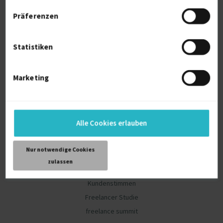
Projekte finden
Präferenzen
Registrierung für Freelancer
Top-Auftraggeber
Statistiken
Artikel für Freelancer
Unternehmen
Marketing
Freelancer finden
Registrierung für Unternehmen
Projekte ausschreiben
Alle Cookies erlauben
Artikel für Unternehmen
Nur notwendige Cookies
Community
zulassen
Blog
Kundenstimmen
Freelancer Studie
freelance summit