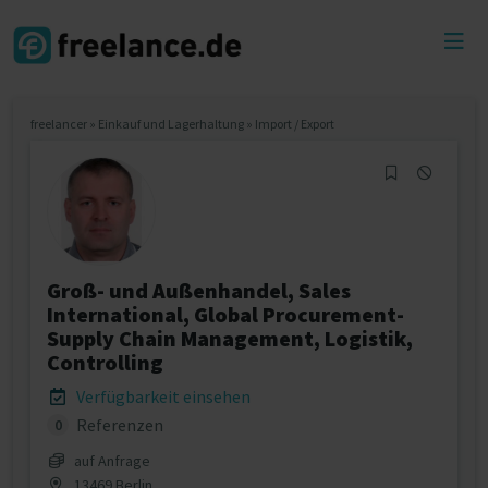
Toggl
menu
freelancer
»
Einkauf und Lagerhaltung
»
Import / Export
Groß- und Außenhandel, Sales
International, Global Procurement-
Supply Chain Management, Logistik,
Controlling
Verfügbarkeit einsehen
Referenzen
0
auf Anfrage
13469 Berlin