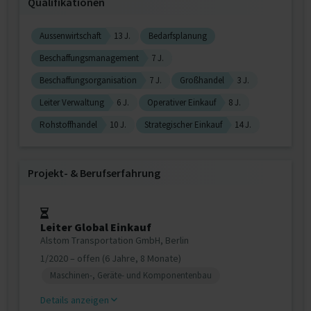
Qualifikationen
Aussenwirtschaft
13 J.
Bedarfsplanung
Beschaffungsmanagement
7 J.
Beschaffungsorganisation
7 J.
Großhandel
3 J.
Leiter Verwaltung
6 J.
Operativer Einkauf
8 J.
Rohstoffhandel
10 J.
Strategischer Einkauf
14 J.
Projekt‐ & Berufserfahrung
Leiter Global Einkauf
Alstom Transportation GmbH, Berlin
1/2020 – offen (6 Jahre, 8 Monate)
Maschinen-, Geräte- und Komponentenbau
Details anzeigen