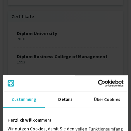
Zertifikate
Diplom University
2010
Diplom Business College of Management
1993
Ausbildung
Zustimmung
Details
Über Cookies
Betriebswirtschaft
Bachelor, Dipl. Betriebswirt
2010
Herzlich Willkommen!
Kiev, Ukraine
Wir nutzen Cookies, damit Sie den vollen Funktionsumfang