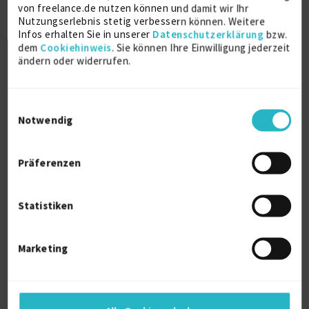
von freelance.de nutzen können und damit wir Ihr
Nutzungserlebnis stetig verbessern können. Weitere
Commerce, Business Management College
Infos erhalten Sie in unserer
Datenschutzerklärung
bzw.
Ausbildung
dem
Cookiehinweis
. Sie können Ihre Einwilligung jederzeit
1994
ändern oder widerrufen.
Winniza, Ukraine
Einwilligungsauswahl
Notwendig
Über mich
Reisebereitschaft, Führungserfahrung,
Präferenzen
unternehmerisches Denken und Handeln,
durchsetzungsfähig, eigenverantwortlich,
kontaktfreundlich, belastbar, pflichtbewusst,
Statistiken
pünktlich, sorgfältig, Professionalität,
Unternehmenslust, Zuverlässigkeit,
Verantwortlichkeit, Sachkenntnis, interkulturelle
Marketing
Kompetenz
Weitere Kenntnisse